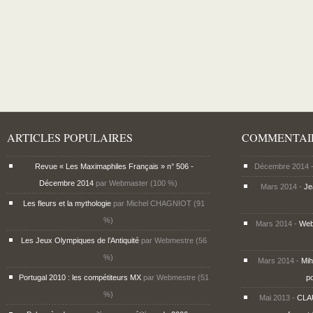
ARTICLES POPULAIRES
COMMENTAI
Revue « Les Maximaphiles Français » n° 506 -
Décembre 2014 -
Décembre 2014
par Webmaster (100 %)
Mars 2014 -
J
Les fleurs et la mythologie
par Michel CHAGNIOT (91
%)
Mars 2014 -
Web
Les Jeux Olympiques de l’Antiquité
par Webmestre (56
%)
Mars 2014 -
Mi
Portugal 2010 : les compétiteurs MX
par Webmestre (51
p
%)
Mai 2013 -
CLA