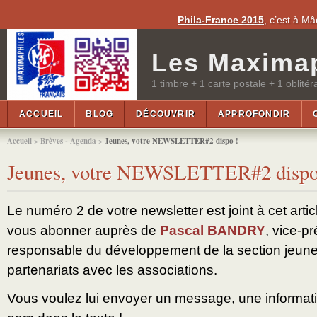
Phila-France 2015
, c’est à M
Les Maximap
1 timbre + 1 carte postale + 1 oblitér
ACCUEIL
BLOG
DÉCOUVRIR
APPROFONDIR
Accueil
>
Brèves - Agenda
>
Jeunes, votre NEWSLETTER#2 dispo !
Jeunes, votre NEWSLETTER#2 dispo
Le numéro 2 de votre newsletter est joint à cet artic
vous abonner auprès de
Pascal BANDRY
, vice-p
responsable du développement de la section jeune
partenariats avec les associations.
Vous voulez lui envoyer un message, une informati