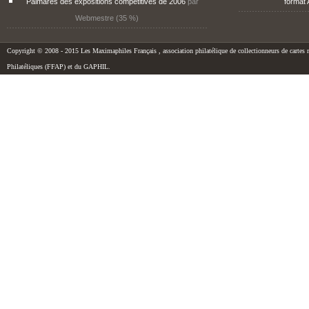
Palmarès des expositions compétitives de 2006
par
format 
Webmestre (35 %)
Copyright © 2008 - 2015 Les Maximaphiles Français , association philatélique de collectionneurs de cartes m
Philatéliques (FFAP) et du GAPHIL.