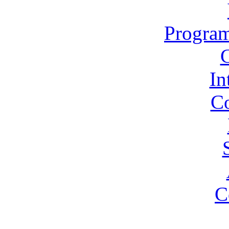
Program
In
Co
C