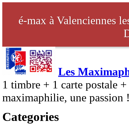
é-max à Valenciennes l
Les Maximaphi
1 timbre + 1 carte postale + 
maximaphilie, une passion 
Categories