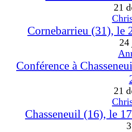
21 d
Chri
Cornebarrieu (31), le
24 
An
Conférence à Chasseneuil
21 d
Chri
Chasseneuil (16), le 1
3