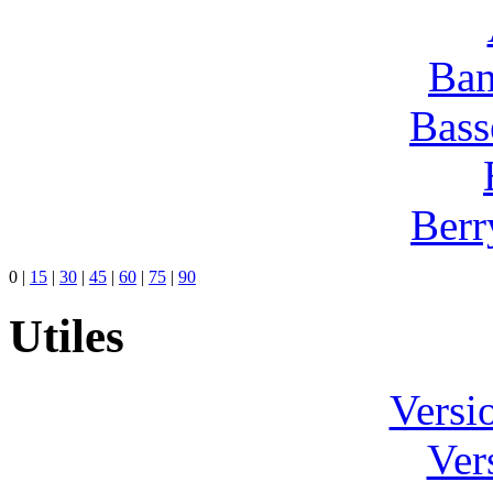
Ban
Bass
Berr
0
|
15
|
30
|
45
|
60
|
75
|
90
Utiles
Versi
Ver