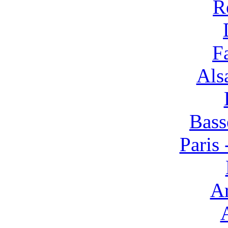
R
F
Alsa
Bass
Paris 
Ar