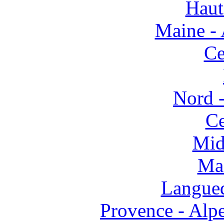
Haut
Maine - 
Ce
Nord -
Ce
Mid
Mas
Langued
Provence - Alpe