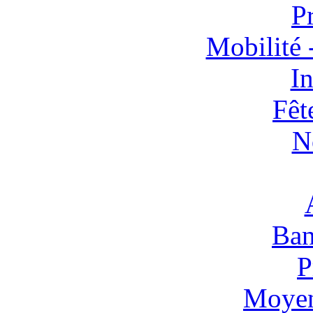
P
Mobilité 
In
Fêt
N
Ban
P
Moyen