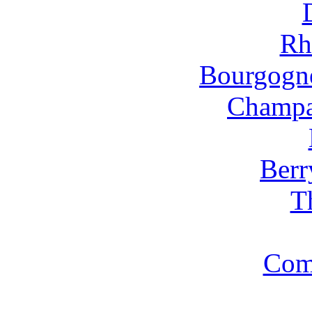
Rh
Bourgogne
Champa
Berr
T
Com