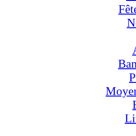
Fêt
N
Ban
P
Moyen
Li