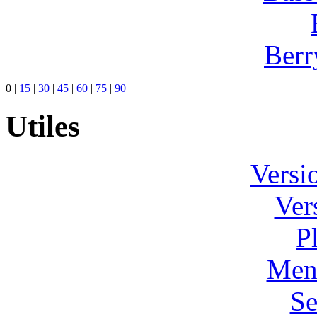
Berr
0
|
15
|
30
|
45
|
60
|
75
|
90
Utiles
Versi
Ver
P
Ment
Se