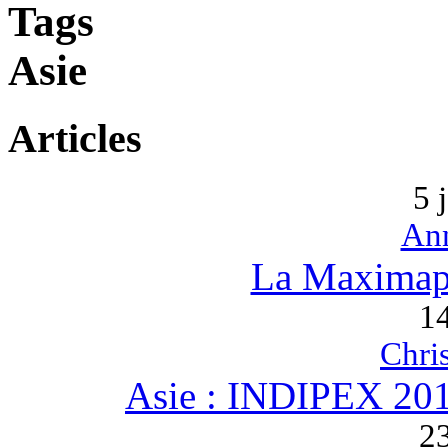
Tags
Asie
Articles
5 
An
La Maximaph
1
Chri
Asie : INDIPEX 2
2