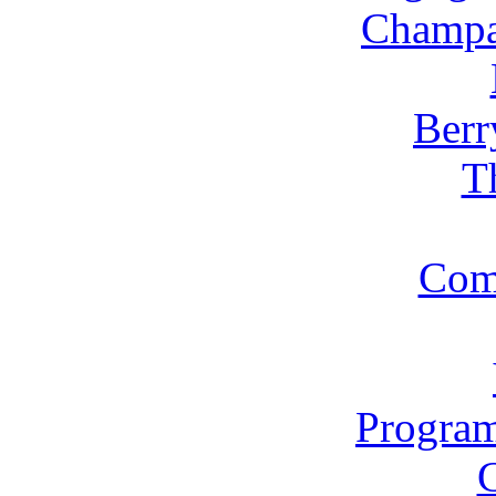
Champa
Berr
T
Com
Program