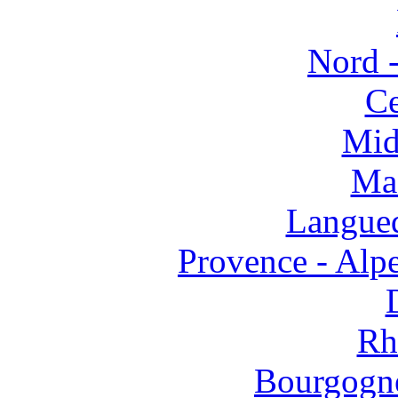
Nord -
Ce
Mid
Mas
Langued
Provence - Alpe
Rh
Bourgogne