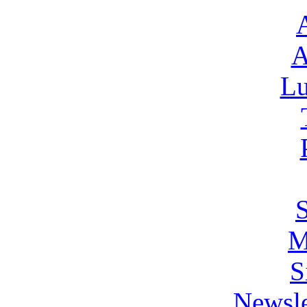
A
L
M
S
Newsle