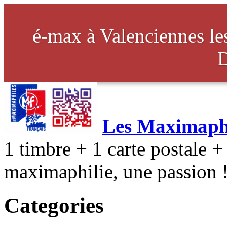
é-max à Valenciennes l
Les Maximaphi
1 timbre + 1 carte postale + 
maximaphilie, une passion 
Categories