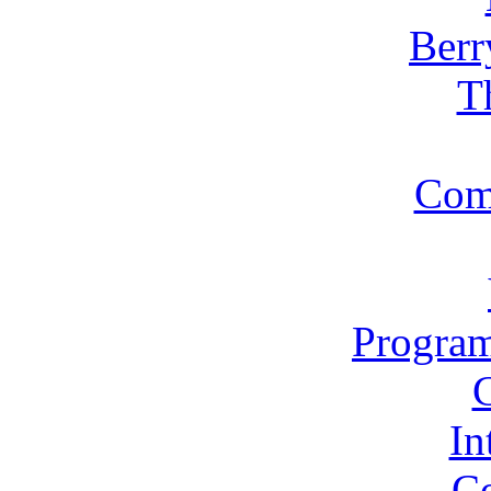
Berr
T
Com
Program
In
Co