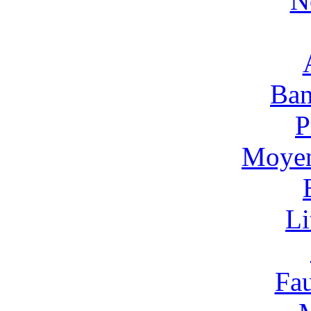
N
Ban
P
Moyen
Li
Fa