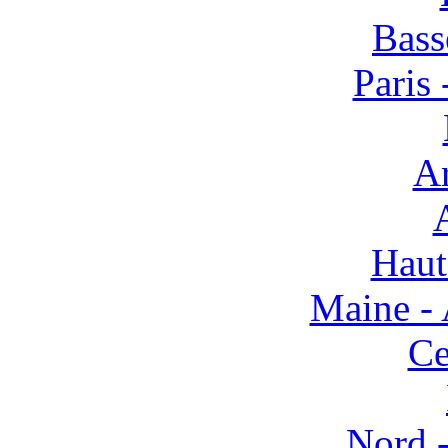
Bass
Paris 
Ar
Haut
Maine - 
Ce
Nord -