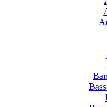
Ar
Ban
Bass