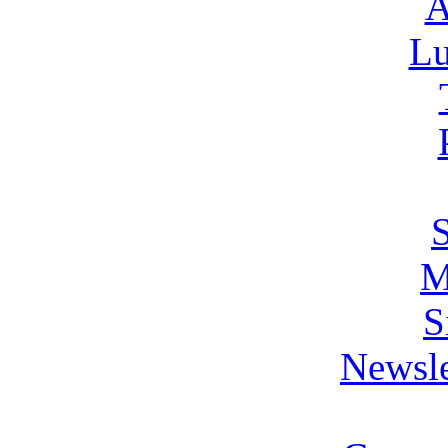
A
L
M
S
Newsle