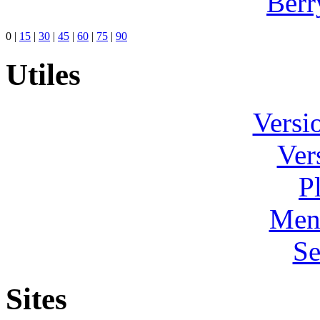
Berr
0
|
15
|
30
|
45
|
60
|
75
|
90
Utiles
Versi
Ver
P
Ment
Se
Sites