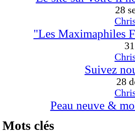
28 s
Chri
"Les Maximaphiles Fr
31
Chri
Suivez nou
28 d
Chri
Peau neuve & mobi
Mots clés