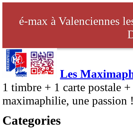
é-max à Valenciennes l
Les Maximaphi
1 timbre + 1 carte postale + 
maximaphilie, une passion 
Categories