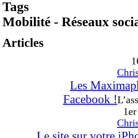
Tags
Mobilité - Réseaux soci
Articles
1
Chri
Les Maximaphi
Facebook !
L’as
1er
Chri
Le site sur votre iP