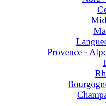
Ce
Mid
Mas
Langued
Provence - Alpe
Rh
Bourgogne
Champa