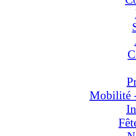
C
P
Mobilité 
In
Fêt