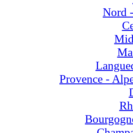
Nord -
Ce
Mid
Mas
Langued
Provence - Alpe
Rh
Bourgogne
Champa