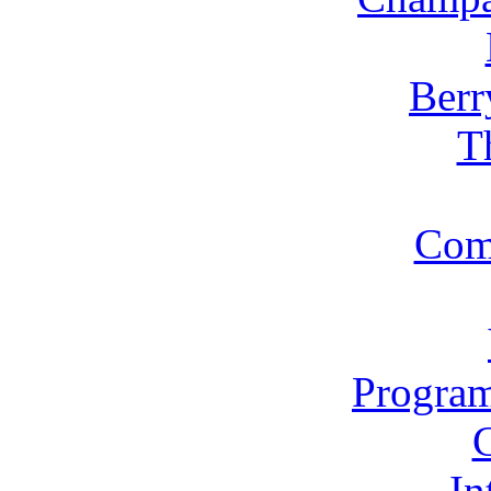
Berr
T
Com
Program
In