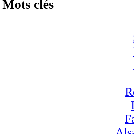
Mots clés
R
F
Alsa