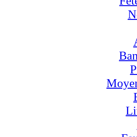
Fêt
N
Ban
P
Moyen
Li