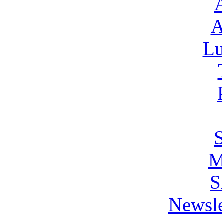
A
L
M
S
Newsle