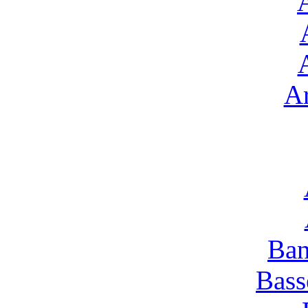
Ar
Ban
Bass