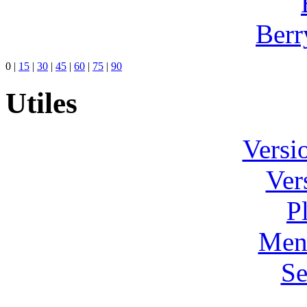
Berr
0
|
15
|
30
|
45
|
60
|
75
|
90
Utiles
Versi
Ver
P
Ment
Se