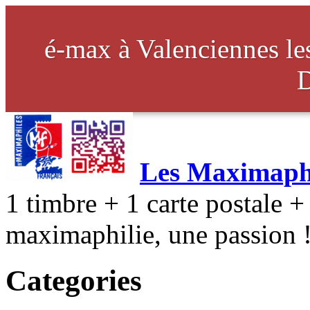
é-max à Valenciennes l
Les Maximaphi
1 timbre + 1 carte postale + 
maximaphilie, une passion 
Categories