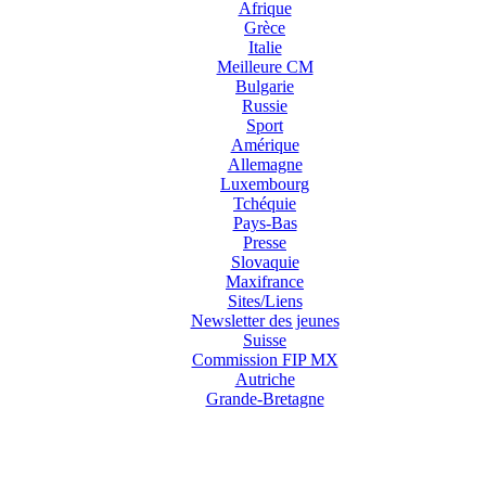
Afrique
Grèce
Italie
Meilleure CM
Bulgarie
Russie
Sport
Amérique
Allemagne
Luxembourg
Tchéquie
Pays-Bas
Presse
Slovaquie
Maxifrance
Sites/Liens
Newsletter des jeunes
Suisse
Commission FIP MX
Autriche
Grande-Bretagne