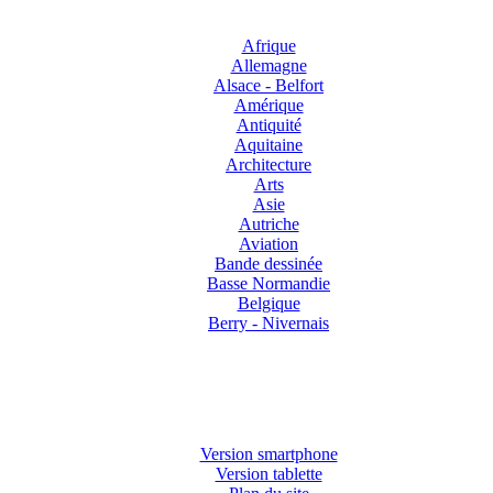
Afrique
Allemagne
Alsace - Belfort
Amérique
Antiquité
Aquitaine
Architecture
Arts
Asie
Autriche
Aviation
Bande dessinée
Basse Normandie
Belgique
Berry - Nivernais
Version smartphone
Version tablette