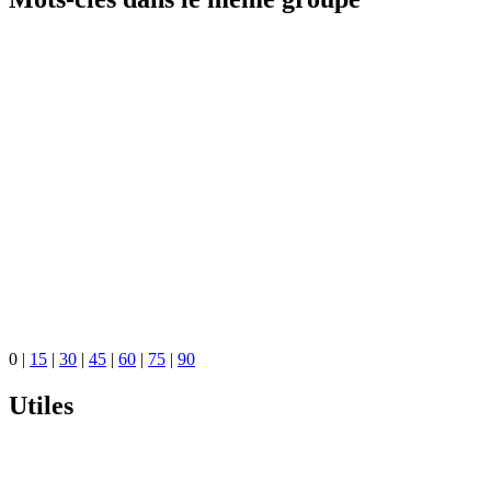
0
|
15
|
30
|
45
|
60
|
75
|
90
Utiles