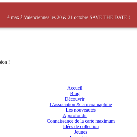
é-max à Valenciennes les 20 & 21 octobre SAVE THE DATE !
sion !
Accueil
Blog
Découvrir
L’association & la maximaphilie
Les nouveautés
Approfondir
Connaissance de la carte maximum
Idées de collection
Jeunes