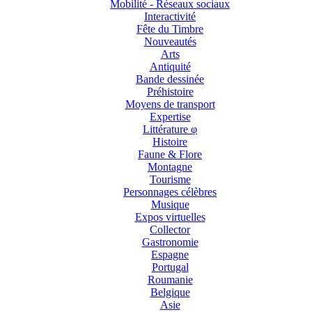
Mobilité - Réseaux sociaux
Interactivité
Fête du Timbre
Nouveautés
Arts
Antiquité
Bande dessinée
Préhistoire
Moyens de transport
Expertise
Littérature φ
Histoire
Faune & Flore
Montagne
Tourisme
Personnages célèbres
Musique
Expos virtuelles
Collector
Gastronomie
Espagne
Portugal
Roumanie
Belgique
Asie