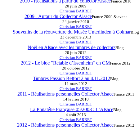
2010 - Réalisations à partir du collector Alsace
France 2010
20 juin 2009
Christian BARRET
2009 - Autour du Collector Alsace
France 2009 & avant
24 janvier 2016
Christian BARRET
Souvenirs de la réouverture du Musée Unterlinden à Colmar
Blog
23 décembre 2013
Christian BARRET
Noël en Alsace avec les timbres de collectors
Blog
20 juin 2012
Christian BARRET
2012 - Le bloc "Retable d’Issenheim" en CM
France 2012
28 octobre 2012
Christian BARRET
Timbres Passion Belfort 2 au 4.11.2012
Blog
11 mars 2012
Christian BARRET
2011 - Réalisations personnelles Collector Alsace
France 2011
14 février 2010
Christian BARRET
La Philatélie Française 05/2003 : L’Alsace
Blog
4 août 2013
Christian BARRET
2012 - Réalisations personnelles Collector Alsace
France 2012