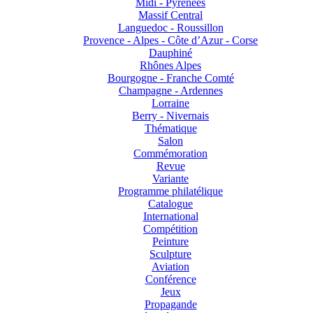
Midi - Pyrénées
Massif Central
Languedoc - Roussillon
Provence - Alpes - Côte d’Azur - Corse
Dauphiné
Rhônes Alpes
Bourgogne - Franche Comté
Champagne - Ardennes
Lorraine
Berry - Nivernais
Thématique
Salon
Commémoration
Revue
Variante
Programme philatélique
Catalogue
International
Compétition
Peinture
Sculpture
Aviation
Conférence
Jeux
Propagande