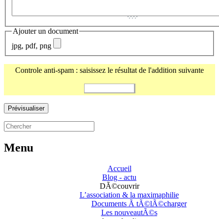
Ajouter un document
jpg, pdf, png
Controle anti-spam : saisissez le résultat de l'addition suivante
Menu
Accueil
Blog - actu
DÃ©couvrir
L’association & la maximaphilie
Documents Ã tÃ©lÃ©charger
Les nouveautÃ©s