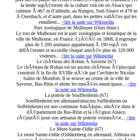
la limite supÃ©rieure de la culture viticole en Alsace qui
culmine Ã 467 m d’altitude, au Rangen, Sud-Alsace et 478 m
Ã Osenbach, et d’autre part, dans les petites vallÃ©es qui les
entaillent...
>lire la suite sur Wikipedia
Parc zoologique de Mulhouse (Ours blanc)
Le zoo de Mulhouse est le parc zoologique et botanique de la
ville de Mulhouse, en France. CrÃ©Ã© en 1868, il regroupe
plus de 1 200 animaux appartenant Ã 190 espÃ¨ces
diffÃ©rentes et accueille chaque annÃ©e plus de 320 000
visiteurs...
>lire la suite sur Wikipedia
Le chÃ¢teau des Rohan Ã Saverne (67)
Le chÃ¢teau de Rohan est un ancien chÃ¢teau Ã©piscopal
construit Ã la fin du XVIIIe siÃ¨cle par l’architecte Nicolas
Salins de Montfort. Il se trouve au centre de la ville de
Saverne, Bas-Rhin et abrite les musÃ©es municipaux...
>lire
la suite sur Wikipedia
La poterie de Soufflenheim (67)
Soufflenheim (en allemand/alsacien Sufflenheim ou
Suffelnheim) est une commune franÃ§aise, situÃ©e dans le
dÃ©partement du Bas-Rhin et la rÃ©gion Alsace,
rÃ©putÃ© pour son artisanat de poterie vernissÃ©e...
>lire
la suite sur Wikipedia
Le Mont-Sainte-Odile (67)
Le mont Sainte-Odile (Odilienberg en allemand, Altitona en