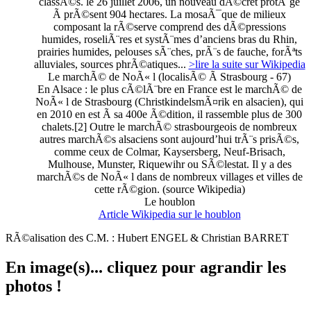
classÃ©s. le 26 juillet 2006, un nouveau dÃ©cret protÃ¨ge
Ã prÃ©sent 904 hectares. La mosaÃ¯que de milieux
composant la rÃ©serve comprend des dÃ©pressions
humides, roseliÃ¨res et systÃ¨mes d’anciens bras du Rhin,
prairies humides, pelouses sÃ¨ches, prÃ¨s de fauche, forÃªts
alluviales, sources phrÃ©atiques...
>lire la suite sur Wikipedia
Le marchÃ© de NoÃ« l (localisÃ© Ã Strasbourg - 67)
En Alsace : le plus cÃ©lÃ¨bre en France est le marchÃ© de
NoÃ« l de Strasbourg (ChristkindelsmÃ¤rik en alsacien), qui
en 2010 en est Ã sa 400e Ã©dition, il rassemble plus de 300
chalets.[2] Outre le marchÃ© strasbourgeois de nombreux
autres marchÃ©s alsaciens sont aujourd’hui trÃ¨s prisÃ©s,
comme ceux de Colmar, Kaysersberg, Neuf-Brisach,
Mulhouse, Munster, Riquewihr ou SÃ©lestat. Il y a des
marchÃ©s de NoÃ« l dans de nombreux villages et villes de
cette rÃ©gion. (source Wikipedia)
Le houblon
Article Wikipedia sur le houblon
RÃ©alisation des C.M. : Hubert ENGEL & Christian BARRET
En image(s)... cliquez pour agrandir les
photos !