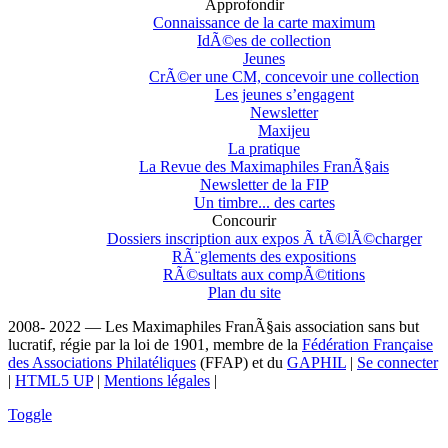
Approfondir
Connaissance de la carte maximum
IdÃ©es de collection
Jeunes
CrÃ©er une CM, concevoir une collection
Les jeunes s’engagent
Newsletter
Maxijeu
La pratique
La Revue des Maximaphiles FranÃ§ais
Newsletter de la FIP
Un timbre... des cartes
Concourir
Dossiers inscription aux expos Ã tÃ©lÃ©charger
RÃ¨glements des expositions
RÃ©sultats aux compÃ©titions
Plan du site
2008- 2022 — Les Maximaphiles FranÃ§ais association sans but
lucratif, régie par la loi de 1901, membre de la
Fédération Française
des Associations Philatéliques
(FFAP) et du
GAPHIL
|
Se connecter
|
HTML5 UP
|
Mentions légales
|
Toggle