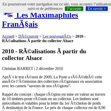
En poursuivant votre navigation sur ce site, vous acceptez l’utilisatio
suivi et de préférences
J’accepte
En savoir +
Les Maximaphiles
FranÃ§ais
Accueil
>
DÃ©couvrir
>
Les nouveautÃ©s
>
2010 -
RÃ©alisations Ã partir du collector Alsace
2010 - RÃ©alisations Ã partir du
collector Alsace
Christian BARRET | 2 décembre 2010
AprÃ¨s le test rÃ©ussi de 2009, La Poste a rÃ©Ã©ditÃ© cette
annÃ©e l’Ã©mission des collectors rÃ©gionaux en association
avec les carnets "saveurs de nos rÃ©gions".
Rappel du concept : chaque rÃ©gion est mise en valeur au travers
de 10 timbres-poste rÃ©unis en un collector. Les timbres sont
autocollants et valables pour la lettre du 1er Ã©chelon de poids
Ã destination de la France. Le prix de chaque collector est de 8,90