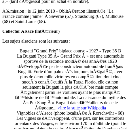
â‚¬ (tarif dÃ©gressif pour un achat en nombre).
Ã‰mission : le 12 juin 2010 - OblitÃ©ration illustrÃ©e "La
France comme j’aime" Ã Saverne (67), Strasbourg (67), Mulhouse
(68) et Saint-Louis (68).
Collector Alsace (intÃ©rieur)
Les sujets alsaciens sont les suivants :
Bugatti "Grand Prix" biplace course - 1927 - Type 35 B
La Bugatti Type 35 Â« Grand Prix Â » est une automobile
sportive de la seconde moitiÃ© des annÃ©es 1920
dÃ©veloppÃ©e par le constructeur automobile franÃ§ais
Bugatti. Forte d’un palmarÃ¨s toujours inÃ©galÃ©, avec
plus de deux mille victoires en compÃ©tition dont cinq
succÃ¨s consÃ©cutifs Ã la Targa Florio, elle est non
seulement la Bugatti la plus cÃ©lÃ¨bre mais compte
Ã©galement parmi les voitures ayant le plus marquÃ©
lâ€™histoire de lâ€™automobile. La naissance du mythe des
Â« Pur Sang Â » Bugatti date dâ€™ailleurs de cette
Ã©poque...
>lire la suite sur Wikipedia
Vignobles d’Alsace (photo localisÃ©e Ã Rorschwihr - 68)
Les vignes se dÃ©veloppent, d’une part, sur les contreforts
orientaux des Vosges, entre environ 170 m d’altitude (point le
plus bas en plaine du centre-Alsace,rÃ©gion de Dambach ) et