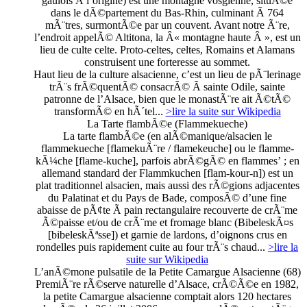
gaulois Ã l’origine) est une montagne vosgienne, situÃ©e
dans le dÃ©partement du Bas-Rhin, culminant Ã 764
mÃ¨tres, surmontÃ©e par un couvent. Avant notre Ã¨re,
l’endroit appelÃ© Altitona, la Â« montagne haute Â », est un
lieu de culte celte. Proto-celtes, celtes, Romains et Alamans
construisent une forteresse au sommet.
Haut lieu de la culture alsacienne, c’est un lieu de pÃ¨lerinage
trÃ¨s frÃ©quentÃ© consacrÃ© Ã sainte Odile, sainte
patronne de l’Alsace, bien que le monastÃ¨re ait Ã©tÃ©
transformÃ© en hÃ´tel...
>lire la suite sur Wikipedia
La Tarte flambÃ©e (Flammekueche)
La tarte flambÃ©e (en alÃ©manique/alsacien le
flammekueche [flamekuÃ¨re / flamekeuche] ou le flamme-
kÃ¼che [flame-kuche], parfois abrÃ©gÃ© en flammes’ ; en
allemand standard der Flammkuchen [flam-kour-n]) est un
plat traditionnel alsacien, mais aussi des rÃ©gions adjacentes
du Palatinat et du Pays de Bade, composÃ© d’une fine
abaisse de pÃ¢te Ã pain rectangulaire recouverte de crÃ¨me
Ã©paisse et/ou de crÃ¨me et fromage blanc (BibeleskÃ¤s
[bibeleskÃªsse]) et garnie de lardons, d’oignons crus en
rondelles puis rapidement cuite au four trÃ¨s chaud...
>lire la
suite sur Wikipedia
L’anÃ©mone pulsatile de la Petite Camargue Alsacienne (68)
PremiÃ¨re rÃ©serve naturelle d’Alsace, crÃ©Ã©e en 1982,
la petite Camargue alsacienne comptait alors 120 hectares