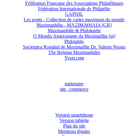
Fédération Française des Associations Philatéliques
Fédération Internationale de Philatélie
GAPHIL
Les ponts - Collection de cartes maximum du monde
Maximaphilia - ΜΑΞΙΜΑΘΙΛΙΑ [GR]
Maximaphilie & Philokartie
O Mundo Apaixonante da Maximafilia [pt]
Philotablo
Societatea Românã de Maximafilie Dr. Valeriu Neaga
The Belgian Maximaphiles
Yvert.com
partenaire
site_commerce
Version smartphone
Version tablette
Plan du site
Mentions légales