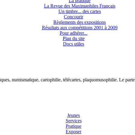
La pratique
La Revue des Maximaphiles Français
Un timbre... des cartes
Concourir
Règlements des expositions
Résultats aux compétitions 2001 à 2009
Pour adhérer...
Plan du site
Docs utiles
tiques, numismatique, cartophilie, télécartes, plaquomusophilie. Le par
Jeunes
Services
Pratique
Exposer