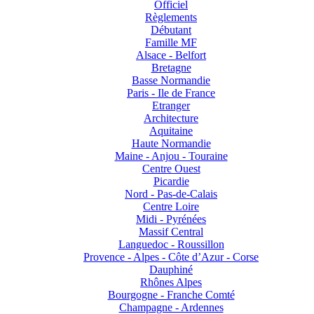
Officiel
Règlements
Débutant
Famille MF
Alsace - Belfort
Bretagne
Basse Normandie
Paris - Ile de France
Etranger
Architecture
Aquitaine
Haute Normandie
Maine - Anjou - Touraine
Centre Ouest
Picardie
Nord - Pas-de-Calais
Centre Loire
Midi - Pyrénées
Massif Central
Languedoc - Roussillon
Provence - Alpes - Côte d’Azur - Corse
Dauphiné
Rhônes Alpes
Bourgogne - Franche Comté
Champagne - Ardennes