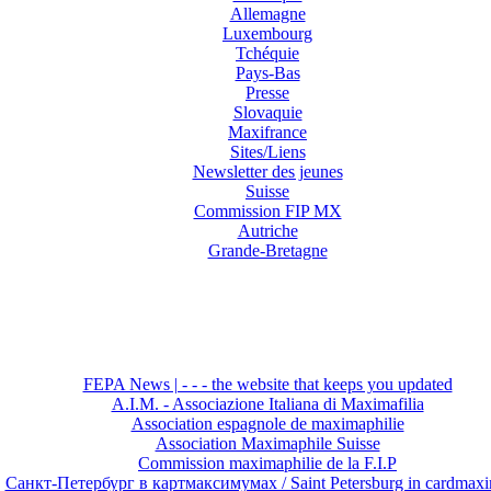
Allemagne
Luxembourg
Tchéquie
Pays-Bas
Presse
Slovaquie
Maxifrance
Sites/Liens
Newsletter des jeunes
Suisse
Commission FIP MX
Autriche
Grande-Bretagne
FEPA News | - - - the website that keeps you updated
A.I.M. - Associazione Italiana di Maximafilia
Association espagnole de maximaphilie
Association Maximaphile Suisse
Commission maximaphilie de la F.I.P
Санкт-Петербург в картмаксимумах / Saint Petersburg in cardmax