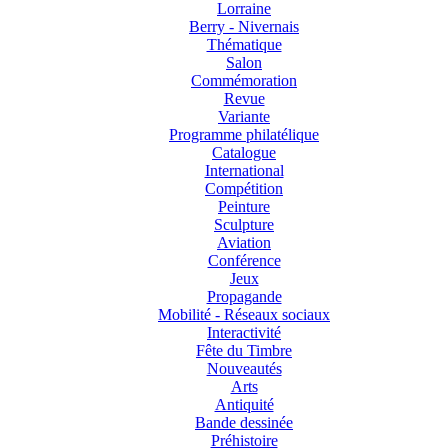
Lorraine
Berry - Nivernais
Thématique
Salon
Commémoration
Revue
Variante
Programme philatélique
Catalogue
International
Compétition
Peinture
Sculpture
Aviation
Conférence
Jeux
Propagande
Mobilité - Réseaux sociaux
Interactivité
Fête du Timbre
Nouveautés
Arts
Antiquité
Bande dessinée
Préhistoire