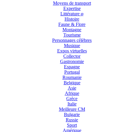
Moyens de transport
Expertise
Littérature φ
Histoire
Faune & Flore
Montagne
Tourisme
Personnages célèbres
Musique
Expos virtuelles
Collector
Gastronomie
Espagne
Portugal
Roumanie
Belgique
Asie
Afrique
Grèce
Italie
Meilleure CM
Bulgarie
Russie
Sport
Amérique