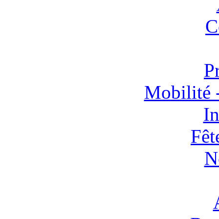
C
P
Mobilité 
In
Fêt
N