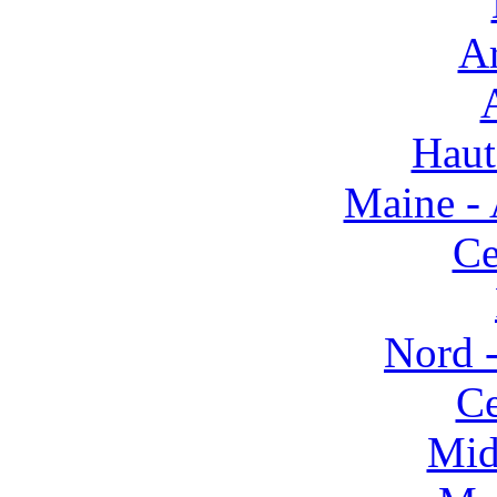
Ar
Haut
Maine - 
Ce
Nord -
Ce
Mid