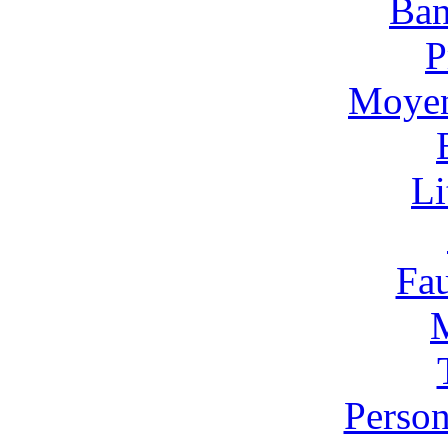
Ban
P
Moyen
Li
Fa
Person