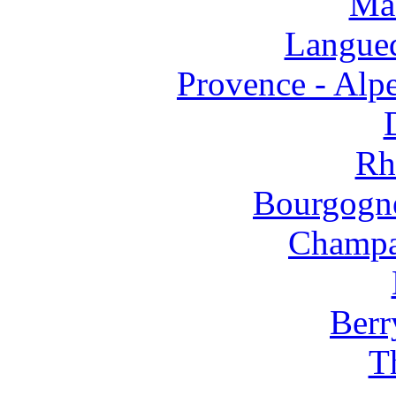
Mas
Langued
Provence - Alpe
Rh
Bourgogne
Champa
Berr
T