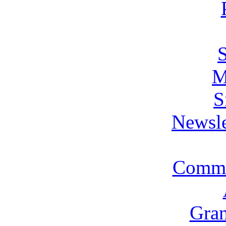
M
S
Newsle
Commi
Gran