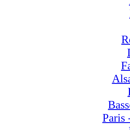
R
F
Alsa
Bass
Paris 