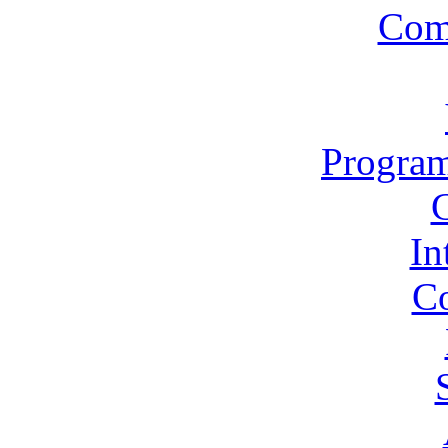
Com
Program
In
Co