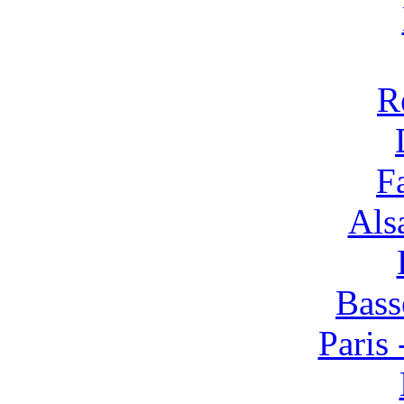
R
F
Alsa
Bass
Paris 