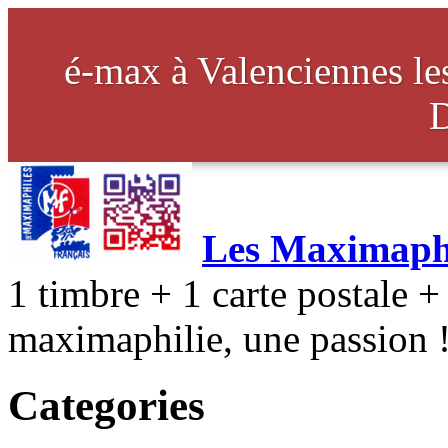
é-max à Valenciennes l
Les Maximaphi
1 timbre + 1 carte postale + 
maximaphilie, une passion 
Categories