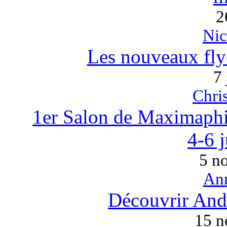
2
Ni
Les nouveaux fly
7 
Chri
1er Salon de Maximaphil
4-6 
5 n
An
Découvrir Andor
15 n