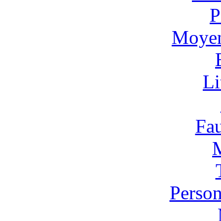
P
Moyen
Li
Fa
Person