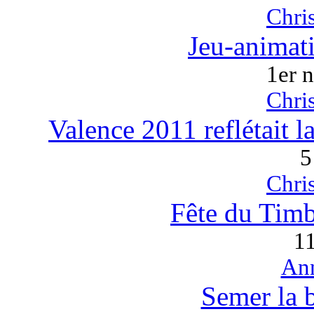
Chri
Jeu-animat
1er 
Chri
Valence 2011 reflétait l
5
Chri
Fête du Timbr
1
An
Semer la b