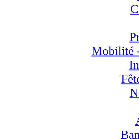
C
P
Mobilité 
In
Fêt
N
Ban