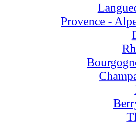
Langued
Provence - Alpe
Rh
Bourgogne
Champa
Berr
T