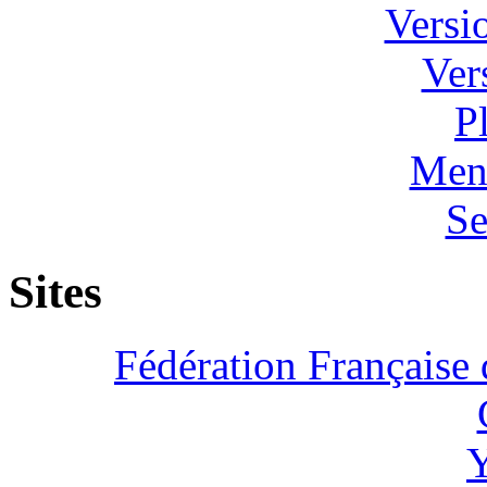
Versi
Ver
P
Ment
Se
Sites
Fédération Française 
Y