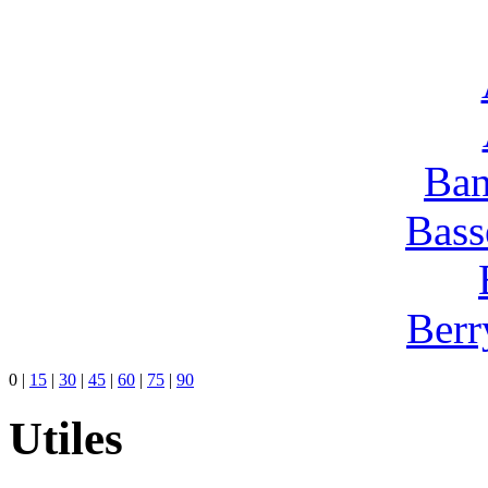
Ban
Bass
Berr
0
|
15
|
30
|
45
|
60
|
75
|
90
Utiles