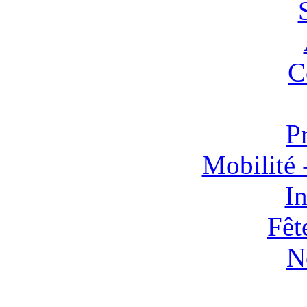
C
P
Mobilité 
In
Fêt
N