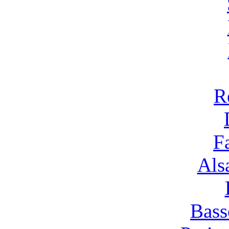
R
F
Alsa
Bass