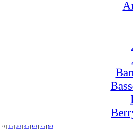
Ar
Ban
Bass
Berr
0
|
15
|
30
|
45
|
60
|
75
|
90