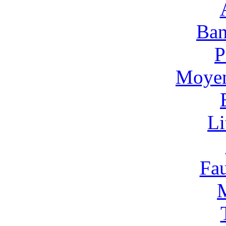
Ban
P
Moyen
Li
Fa