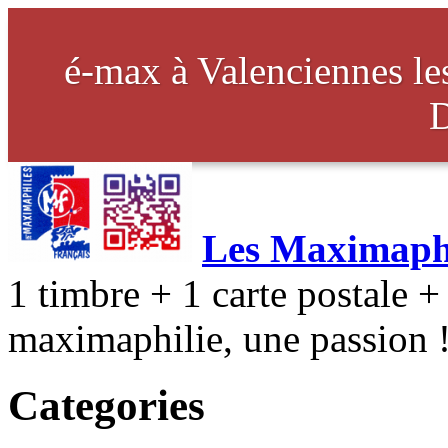
é-max à Valenciennes l
Les Maximaphi
1 timbre + 1 carte postale + 
maximaphilie, une passion 
Categories