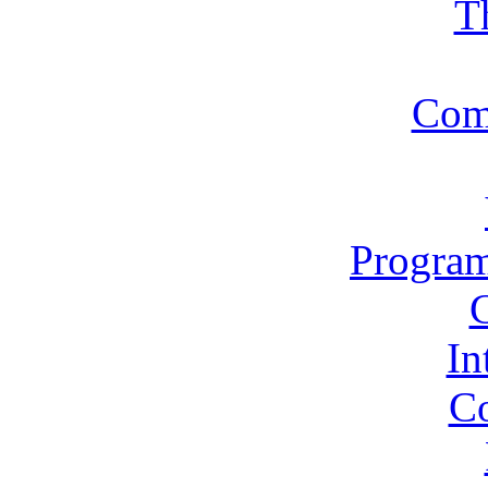
T
Com
Program
In
Co