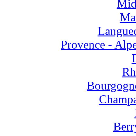
Mid
Mas
Langued
Provence - Alpe
Rh
Bourgogne
Champa
Berr