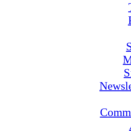
M
S
Newsle
Commi