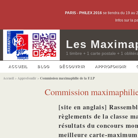
PARIS - PHILEX 2016
se tiendra du 19 au 2
Infos sur la 
Les Maximap
1 timbre + 1 carte postale + 1 oblitér
ACCUEIL
BLOG
DÉCOUVRIR
APPROFONDIR
Accueil
>
Approfondir
>
Commission maximaphilie de la F.I.P
Commission maximaphilie 
[site en anglais] Rassembl
règlements de la classe m
résultats du concours mon
meilleure carte-maximum 