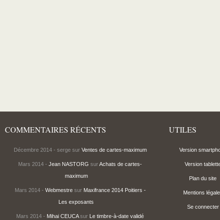
COMMENTAIRES RÉCENTS
UTILES
Décembre 2014 - serge sur
Ventes de cartes-maximum
Version smartph
Mars 2014 -
Jean NASTORG
sur
Achats de cartes-
Version tablett
maximum
Plan du site
Mars 2014 -
Webmestre
sur
Maxifrance 2014 Poitiers -
Mentions légal
Les exposants
Se connecter
Mars 2014 -
Mihai CEUCA
sur
Le timbre-à-date validé