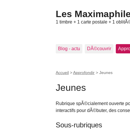
Les Maximaphile
1 timbre + 1 carte postale + 1 oblitÃ
Blog - actu
DÃ©couvrir
Appro
Accueil
>
Approfondir
>
Jeunes
Jeunes
Rubrique spÃ©cialement ouverte pour
interactifs pour dÃ©buter, des consei
Sous-rubriques