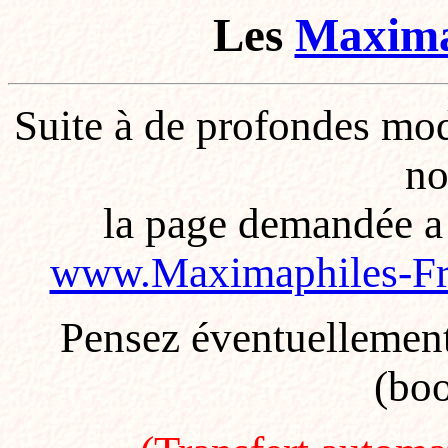
Les
Maxima
Suite à de profondes modi
no
la page demandée a é
www.Maximaphiles-Fran
Pensez éventuellement 
(bo