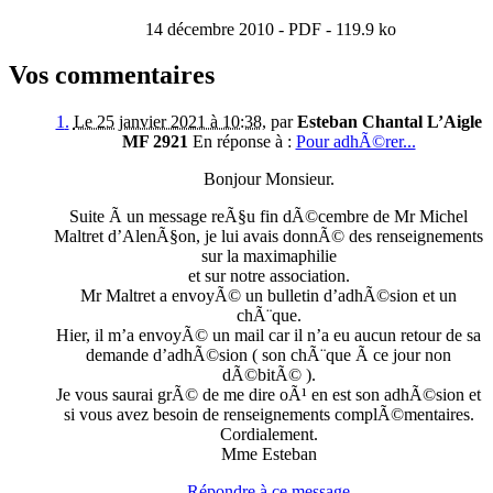
14 décembre 2010
-
PDF
-
119.9 ko
Vos commentaires
1
.
Le 25 janvier 2021 à 10:38
,
par
Esteban Chantal L’Aigle
MF 2921
En réponse à :
Pour adhÃ©rer...
Bonjour Monsieur.
Suite Ã un message reÃ§u fin dÃ©cembre de Mr Michel
Maltret d’AlenÃ§on, je lui avais donnÃ© des renseignements
sur la maximaphilie
et sur notre association.
Mr Maltret a envoyÃ© un bulletin d’adhÃ©sion et un
chÃ¨que.
Hier, il m’a envoyÃ© un mail car il n’a eu aucun retour de sa
demande d’adhÃ©sion ( son chÃ¨que Ã ce jour non
dÃ©bitÃ© ).
Je vous saurai grÃ© de me dire oÃ¹ en est son adhÃ©sion et
si vous avez besoin de renseignements complÃ©mentaires.
Cordialement.
Mme Esteban
Répondre à ce message