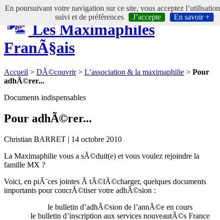
En poursuivant votre navigation sur ce site, vous acceptez l’utilisatio
suivi et de préférences
J’accepte
En savoir +
Les Maximaphiles
FranÃ§ais
Accueil
>
DÃ©couvrir
>
L’association & la maximaphilie
>
Pour
adhÃ©rer...
Documents indispensables
Pour adhÃ©rer...
Christian BARRET | 14 octobre 2010
La Maximaphilie vous a sÃ©duit(e) et vous voulez rejoindre la
famille MX ?
Voici, en piÃ¨ces jointes Ã tÃ©lÃ©charger, quelques documents
importants pour concrÃ©tiser votre adhÃ©sion :
le bulletin d’adhÃ©sion de l’annÃ©e en cours
le bulletin d’inscription aux services nouveautÃ©s France