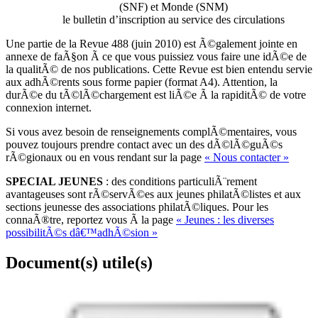
(SNF) et Monde (SNM)
le bulletin d’inscription au service des circulations
Une partie de la Revue 488 (juin 2010) est Ã©galement jointe en
annexe de faÃ§on Ã ce que vous puissiez vous faire une idÃ©e de
la qualitÃ© de nos publications. Cette Revue est bien entendu servie
aux adhÃ©rents sous forme papier (format A4). Attention, la
durÃ©e du tÃ©lÃ©chargement est liÃ©e Ã la rapiditÃ© de votre
connexion internet.
Si vous avez besoin de renseignements complÃ©mentaires, vous
pouvez toujours prendre contact avec un des dÃ©lÃ©guÃ©s
rÃ©gionaux ou en vous rendant sur la page
« Nous contacter »
SPECIAL JEUNES
: des conditions particuliÃ¨rement
avantageuses sont rÃ©servÃ©es aux jeunes philatÃ©listes et aux
sections jeunesse des associations philatÃ©liques. Pour les
connaÃ®tre, reportez vous Ã la page
« Jeunes : les diverses
possibilitÃ©s dâ€™adhÃ©sion »
Document(s) utile(s)