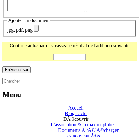
Ajouter un document
jpg, pdf, png
Controle anti-spam : saisissez le résultat de l'addition suivante
Menu
Accueil
Blog - actu
DÃ©couvrir
L’association & la maximaphilie
Documents Ã tÃ©lÃ©charger
Les nouveautÃ©s