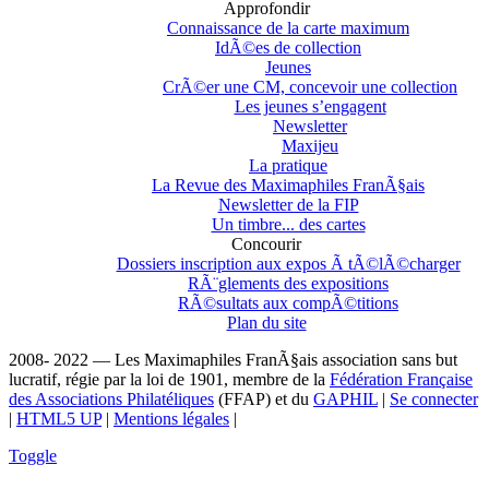
Approfondir
Connaissance de la carte maximum
IdÃ©es de collection
Jeunes
CrÃ©er une CM, concevoir une collection
Les jeunes s’engagent
Newsletter
Maxijeu
La pratique
La Revue des Maximaphiles FranÃ§ais
Newsletter de la FIP
Un timbre... des cartes
Concourir
Dossiers inscription aux expos Ã tÃ©lÃ©charger
RÃ¨glements des expositions
RÃ©sultats aux compÃ©titions
Plan du site
2008- 2022 — Les Maximaphiles FranÃ§ais association sans but
lucratif, régie par la loi de 1901, membre de la
Fédération Française
des Associations Philatéliques
(FFAP) et du
GAPHIL
|
Se connecter
|
HTML5 UP
|
Mentions légales
|
Toggle