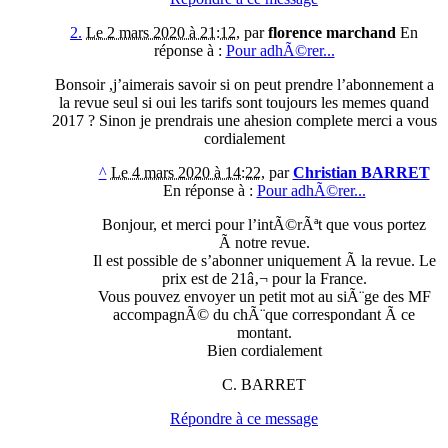
2
.
Le 2 mars 2020 à 21:12
,
par
florence marchand
En
réponse à :
Pour adhÃ©rer...
Bonsoir ,j’aimerais savoir si on peut prendre l’abonnement a
la revue seul si oui les tarifs sont toujours les memes quand
2017 ? Sinon je prendrais une ahesion complete merci a vous
cordialement
^
Le 4 mars 2020 à 14:22
,
par
Christian BARRET
En réponse à :
Pour adhÃ©rer...
Bonjour, et merci pour l’intÃ©rÃªt que vous portez
Ã notre revue.
Il est possible de s’abonner uniquement Ã la revue. Le
prix est de 21â‚¬ pour la France.
Vous pouvez envoyer un petit mot au siÃ¨ge des MF
accompagnÃ© du chÃ¨que correspondant Ã ce
montant.
Bien cordialement
C. BARRET
Répondre à ce message