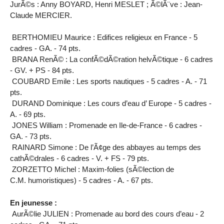
JurÃ©s : Anny BOYARD, Henri MESLET ; Ã©lÃ¨ve : Jean-
Claude MERCIER.
BERTHOMIEU Maurice : Edifices religieux en France - 5
cadres - GA. - 74 pts.
BRANA RenÃ© : La confÃ©dÃ©ration helvÃ©tique - 6 cadres
- GV. + PS - 84 pts.
COUBARD Emile : Les sports nautiques - 5 cadres - A. - 71
pts.
DURAND Dominique : Les cours d’eau d’ Europe - 5 cadres -
A. - 69 pts.
JONES William : Promenade en Ile-de-France - 6 cadres -
GA. - 73 pts.
RAINARD Simone : De l’Ã¢ge des abbayes au temps des
cathÃ©drales - 6 cadres - V. + FS - 79 pts.
ZORZETTO Michel : Maxim-folies (sÃ©lection de
C.M. humoristiques) - 5 cadres - A. - 67 pts.
En jeunesse :
AurÃ©lie JULIEN : Promenade au bord des cours d’eau - 2