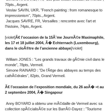
70pts., Argent.
Veslav SAVIN, UKR, "French painting : from romanesque to
impressionism", 70pts., Argent.
Jacques SAVRE, FR, Versailles : rencontre avec l’art et
l’histoire, 74pts, Argent.
[violet]
Ã€ l’occasion de la 15Ã¨me JournÃ©e Maximaphile,
les 17 et 18 juillet 2004, Ã� Echternach (Luxembourg),
dans le cloÃ®tre de l’ancienne abbaye
[/violet]
William JONES : "Les grands travaux de gÃ©nie civil dans le
monde", 78pts, Vermeil.
Simone RAINARD : "De l’Ã¢ge des abbayes au temps des
cathÃ©drales", 82pts, Grand Vermeil.
Ã€ l’occasion de l’exposition mondiale, du 26 aoÃ� »t au
2 septembre 2004, Ã� Singapour
Anny BOYARD a obtenu une mÃ©daille de Vermeil avec sa
collection spÃ©cialisÃ©e sur les BarrÃ©-Dayez : "Tourisme