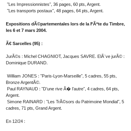
"Les Impressionnistes", 36 pages, 60 pts, Argent.
"Les transports postaux", 48 pages, 64 pts, Argent.
Expositions dÃ©partementales lors de la FÃªte du Timbre,
les 6 et 7 mars 2004.
Ã€ Sarcelles (95) :
JurÃ©s : Michel CHAGNIOT, Jacques SAVRE. ElÃ¨ve jurÃ© :
Dominique DURAND.
William JONES : "Paris-Lyon-Marseille", 5 cadres, 55 pts,
Bronze ArgentÃ©.
Paul RAYNAUD : "D’une rive Ã� l’autre", 4 cadres, 64 pts,
Argent.
Simone RAINARD : "Les TrÃ©sors du Patrimoine Mondial", 5
cadres, 71 pts, Grand Argent.
En 12/24 :