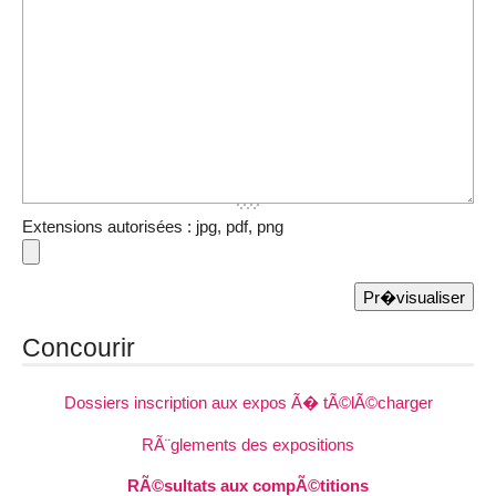
Extensions autorisées : jpg, pdf, png
Concourir
Dossiers inscription aux expos Ã� tÃ©lÃ©charger
RÃ¨glements des expositions
RÃ©sultats aux compÃ©titions