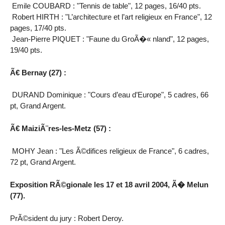
Emile COUBARD : "Tennis de table", 12 pages, 16/40 pts.
Robert HIRTH : "L’architecture et l’art religieux en France", 12
pages, 17/40 pts.
Jean-Pierre PIQUET : "Faune du GroÃ�« nland", 12 pages,
19/40 pts.
Ã€ Bernay (27) :
DURAND Dominique : "Cours d’eau d’Europe", 5 cadres, 66
pt, Grand Argent.
Ã€ MaiziÃ¨res-les-Metz (57) :
MOHY Jean : "Les Ã©difices religieux de France", 6 cadres,
72 pt, Grand Argent.
Exposition RÃ©gionale les 17 et 18 avril 2004, Ã� Melun
(77).
PrÃ©sident du jury : Robert Deroy.