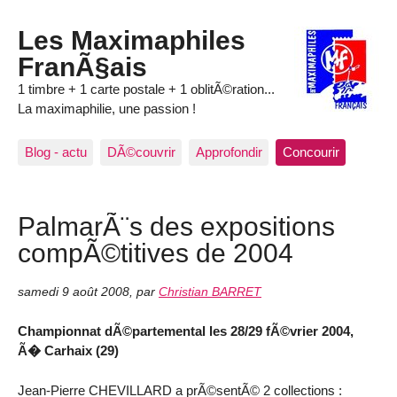
Les Maximaphiles
FranÃ§ais
1 timbre + 1 carte postale + 1 oblitÃ©ration...
La maximaphilie, une passion !
Blog - actu
DÃ©couvrir
Approfondir
Concourir
PalmarÃ¨s des expositions
compÃ©titives de 2004
samedi 9 août 2008
,
par
Christian BARRET
Championnat dÃ©partemental les 28/29 fÃ©vrier 2004,
Ã� Carhaix (29)
Jean-Pierre CHEVILLARD a prÃ©sentÃ© 2 collections :