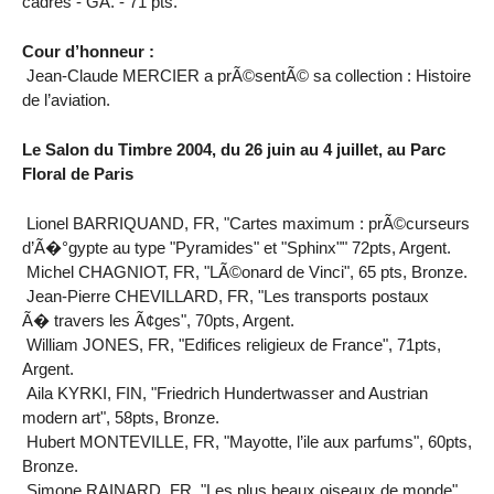
cadres - GA. - 71 pts.
Cour d’honneur :
Jean-Claude MERCIER a prÃ©sentÃ© sa collection : Histoire
de l’aviation.
Le Salon du Timbre 2004, du 26 juin au 4 juillet, au Parc
Floral de Paris
Lionel BARRIQUAND, FR, "Cartes maximum : prÃ©curseurs
d’Ã�°gypte au type "Pyramides" et "Sphinx"" 72pts, Argent.
Michel CHAGNIOT, FR, "LÃ©onard de Vinci", 65 pts, Bronze.
Jean-Pierre CHEVILLARD, FR, "Les transports postaux
Ã� travers les Ã¢ges", 70pts, Argent.
William JONES, FR, "Edifices religieux de France", 71pts,
Argent.
Aila KYRKI, FIN, "Friedrich Hundertwasser and Austrian
modern art", 58pts, Bronze.
Hubert MONTEVILLE, FR, "Mayotte, l’ile aux parfums", 60pts,
Bronze.
Simone RAINARD, FR, "Les plus beaux oiseaux de monde",