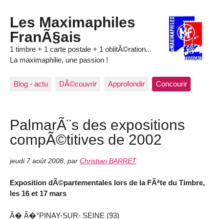
Les Maximaphiles
FranÃ§ais
1 timbre + 1 carte postale + 1 oblitÃ©ration...
La maximaphilie, une passion !
Blog - actu
DÃ©couvrir
Approfondir
Concourir
PalmarÃ¨s des expositions
compÃ©titives de 2002
jeudi 7 août 2008
,
par
Christian BARRET
Exposition dÃ©partementales lors de la FÃªte du Timbre,
les 16 et 17 mars
Ã� Ã�°PINAY-SUR- SEINE (93)