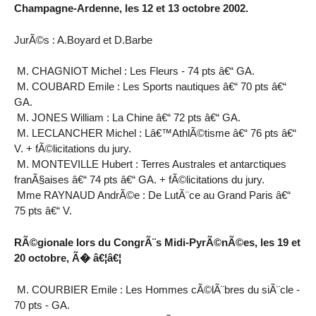
Champagne-Ardenne, les 12 et 13 octobre 2002.
JurÃ©s : A.Boyard et D.Barbe
M. CHAGNIOT Michel : Les Fleurs - 74 pts â€“ GA.
M. COUBARD Emile : Les Sports nautiques â€“ 70 pts â€“
GA.
M. JONES William : La Chine â€“ 72 pts â€“ GA.
M. LECLANCHER Michel : Lâ€™AthlÃ©tisme â€“ 76 pts â€“
V. + fÃ©licitations du jury.
M. MONTEVILLE Hubert : Terres Australes et antarctiques
franÃ§aises â€“ 74 pts â€“ GA. + fÃ©licitations du jury.
Mme RAYNAUD AndrÃ©e : De LutÃ¨ce au Grand Paris â€“
75 pts â€“ V.
RÃ©gionale lors du CongrÃ¨s Midi-PyrÃ©nÃ©es, les 19 et
20 octobre, Ã� â€¦â€¦
M. COURBIER Emile : Les Hommes cÃ©lÃ¨bres du siÃ¨cle -
70 pts - GA.