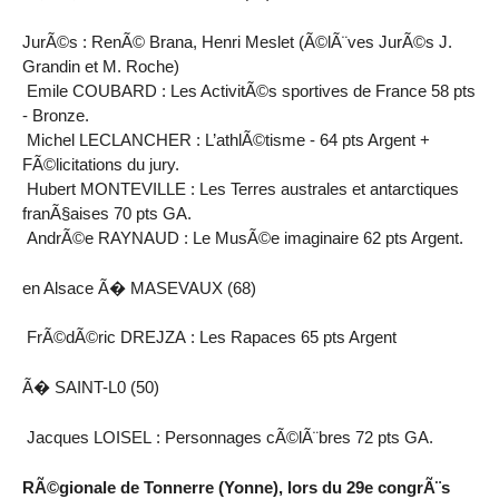
JurÃ©s : RenÃ© Brana, Henri Meslet (Ã©lÃ¨ves JurÃ©s J.
Grandin et M. Roche)
Emile COUBARD : Les ActivitÃ©s sportives de France 58 pts
- Bronze.
Michel LECLANCHER : L’athlÃ©tisme - 64 pts Argent +
FÃ©licitations du jury.
Hubert MONTEVILLE : Les Terres australes et antarctiques
franÃ§aises 70 pts GA.
AndrÃ©e RAYNAUD : Le MusÃ©e imaginaire 62 pts Argent.
en Alsace Ã� MASEVAUX (68)
FrÃ©dÃ©ric DREJZA : Les Rapaces 65 pts Argent
Ã� SAINT-L0 (50)
Jacques LOISEL : Personnages cÃ©lÃ¨bres 72 pts GA.
RÃ©gionale de Tonnerre (Yonne), lors du 29e congrÃ¨s