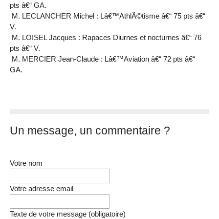
pts â€“ GA.
M. LECLANCHER Michel : Lâ€™AthlÃ©tisme â€“ 75 pts â€“
V.
M. LOISEL Jacques : Rapaces Diurnes et nocturnes â€“ 76
pts â€“ V.
M. MERCIER Jean-Claude : Lâ€™Aviation â€“ 72 pts â€“
GA.
Un message, un commentaire ?
Votre nom
Votre adresse email
Texte de votre message (obligatoire)