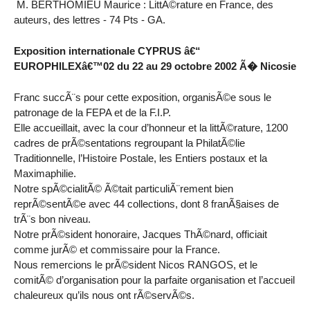
M. BERTHOMIEU Maurice : LittÃ©rature en France, des
auteurs, des lettres - 74 Pts - GA.
Exposition internationale CYPRUS â€“
EUROPHILEXâ€™02 du 22 au 29 octobre 2002 Ã� Nicosie
Franc succÃ¨s pour cette exposition, organisÃ©e sous le
patronage de la FEPA et de la F.I.P.
Elle accueillait, avec la cour d’honneur et la littÃ©rature, 1200
cadres de prÃ©sentations regroupant la PhilatÃ©lie
Traditionnelle, l’Histoire Postale, les Entiers postaux et la
Maximaphilie.
Notre spÃ©cialitÃ© Ã©tait particuliÃ¨rement bien
reprÃ©sentÃ©e avec 44 collections, dont 8 franÃ§aises de
trÃ¨s bon niveau.
Notre prÃ©sident honoraire, Jacques ThÃ©nard, officiait
comme jurÃ© et commissaire pour la France.
Nous remercions le prÃ©sident Nicos RANGOS, et le
comitÃ© d’organisation pour la parfaite organisation et l’accueil
chaleureux qu’ils nous ont rÃ©servÃ©s.