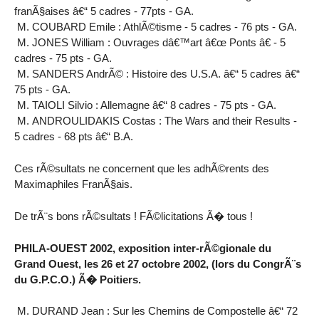
franÃ§aises â€“ 5 cadres - 77pts - GA.
M. COUBARD Emile : AthlÃ©tisme - 5 cadres - 76 pts - GA.
M. JONES William : Ouvrages dâ€™art â€œ Ponts â€ - 5
cadres - 75 pts - GA.
M. SANDERS AndrÃ© : Histoire des U.S.A. â€“ 5 cadres â€“
75 pts - GA.
M. TAIOLI Silvio : Allemagne â€“ 8 cadres - 75 pts - GA.
M. ANDROULIDAKIS Costas : The Wars and their Results -
5 cadres - 68 pts â€“ B.A.
Ces rÃ©sultats ne concernent que les adhÃ©rents des
Maximaphiles FranÃ§ais.
De trÃ¨s bons rÃ©sultats ! FÃ©licitations Ã� tous !
PHILA-OUEST 2002, exposition inter-rÃ©gionale du
Grand Ouest, les 26 et 27 octobre 2002, (lors du CongrÃ¨s
du G.P.C.O.) Ã� Poitiers.
M. DURAND Jean : Sur les Chemins de Compostelle â€“ 72