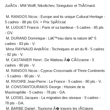
JurÃ©s : MM Wolff, Nikoltchev, Sinegubov et ThÃ©nard.
M. RANGOS Nicos : Europe and its unique Cultural Heritage -
5 cadres - 88 pts GV. + Prix SpÃ©cial
M. LUGUET Francis : Paris et sa banlieue - 5 cadres - 85 pts
- GV.
M. DURAND Dominique : Lâ€™eau dans la nature â€“ 5
cadres - 83 pts - V.
Mme RAYNAUD AndrÃ©e : Techniques et art du fil - 5 cadres
- 82 pts - V.
M. CASTANIER Henri : De Watteau Ã� CÃ©zanne - 5
cadres - 80 pts - V.
M. RANGOS Nicos : Cyprus-Crossroads of Three Continents
- 5 cadres - 80 pts - V.
M. RIVOIRE Jean-Pierre : La France - 5 cadres - 80 pts - V.
M. CONSTANTOURAKIS George : Histoire de la
Maximaphilie - 5 cadres - 78 pts - GA.
M. LOISEL Jacques : La migration des oiseaux - 5 cadres -
78 pts - GA.
M. BARBE Daniel : Tourisme Ã� travers les rÃ©gions