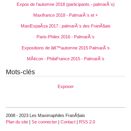
Expos de l’automne 2018 (participants - palmarÃ¨s)
Maxifrance 2018 - PalmarÃ¨s et +
MaxiEspaÃ±a 2017 : palmarÃ¨s des FranÃ§ais
Paris-Philex 2016 - PalmarÃ¨s
Expositions de lâ€™automne 2015 PalmarÃ¨s
MÃ¢con - PhilaFrance 2015 - PalmarÃ¨s
Mots-clés
Exposer
2008 - 2023 Les Maximaphiles FranÃ§ais
Plan du site
|
Se connecter
|
Contact
|
RSS 2.0