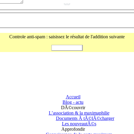
Controle anti-spam : saisissez le résultat de l'addition suivante
Accueil
Blog - actu
DÃ©couvrir
L’association & la maximaphilie
Documents Ã tÃ©lÃ©charger
Les nouveautÃ©s
Approfondir