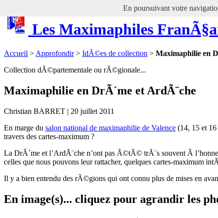
En poursuivant votre navigation
Les Maximaphiles FranÃ§a
Accueil
>
Approfondir
>
IdÃ©es de collection
>
Maximaphilie en 
Collection dÃ©partementale ou rÃ©gionale...
Maximaphilie en DrÃ´me et ArdÃ¨che
Christian BARRET | 20 juillet 2011
En marge du
salon national de maximaphilie de Valence
(14, 15 et 16
travers des cartes-maximum ?
La DrÃ´me et l’ArdÃ¨che n’ont pas Ã©tÃ© trÃ¨s souvent Ã l’honneur
celles que nous pouvons leur rattacher, quelques cartes-maximum in
Il y a bien entendu des rÃ©gions qui ont connu plus de mises en avan
En image(s)... cliquez pour agrandir les ph