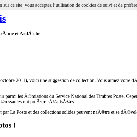
 sur ce site, vous acceptez l’utilisation de cookies de suivi et de préfér
is
DrÃ´me et ArdÃ¨che
 octobre 2011), voici une suggestion de collection. Vous aimez votre
 parmi les Ã©missions du Service National des Timbres Poste. Cepen
tÃ©ressantes ont pu Ãªtre rÃ©alisÃ©es.
t par La Poste et des collections solides peuvent naÃ®tre et se dÃ©vel
otos !