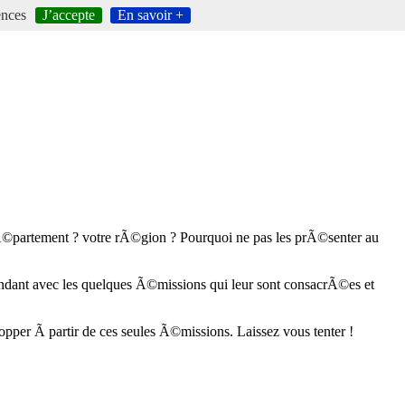
ences
J’accepte
En savoir +
 dÃ©partement ? votre rÃ©gion ? Pourquoi ne pas les prÃ©senter au
dant avec les quelques Ã©missions qui leur sont consacrÃ©es et
opper Ã partir de ces seules Ã©missions. Laissez vous tenter !