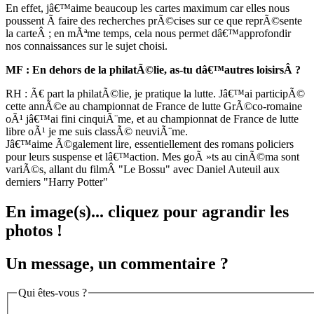
En effet, jâ€™aime beaucoup les cartes maximum car elles nous
poussent Ã faire des recherches prÃ©cises sur ce que reprÃ©sente
la carteÂ ; en mÃªme temps, cela nous permet dâ€™approfondir
nos connaissances sur le sujet choisi.
MF : En dehors de la philatÃ©lie, as-tu dâ€™autres loisirsÂ ?
RH : Ã€ part la philatÃ©lie, je pratique la lutte. Jâ€™ai participÃ©
cette annÃ©e au championnat de France de lutte GrÃ©co-romaine
oÃ¹ jâ€™ai fini cinquiÃ¨me, et au championnat de France de lutte
libre oÃ¹ je me suis classÃ© neuviÃ¨me.
Jâ€™aime Ã©galement lire, essentiellement des romans policiers
pour leurs suspense et lâ€™action. Mes goÃ »ts au cinÃ©ma sont
variÃ©s, allant du filmÂ "Le Bossu" avec Daniel Auteuil aux
derniers "Harry Potter"
En image(s)... cliquez pour agrandir les
photos !
Un message, un commentaire ?
Qui êtes-vous ?