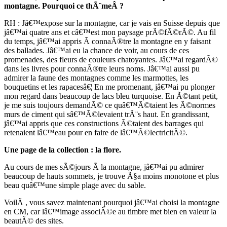
montagne. Pourquoi ce thÃ¨meÂ ?
RH : Jâ€™expose sur la montagne, car je vais en Suisse depuis que
jâ€™ai quatre ans et câ€™est mon paysage prÃ©fÃ©rÃ©. Au fil
du temps, jâ€™ai appris Ã connaÃ®tre la montagne en y faisant
des ballades. Jâ€™ai eu la chance de voir, au cours de ces
promenades, des fleurs de couleurs chatoyantes. Jâ€™ai regardÃ©
dans les livres pour connaÃ®tre leurs noms. Jâ€™ai aussi pu
admirer la faune des montagnes comme les marmottes, les
bouquetins et les rapacesâ€¦ En me promenant, jâ€™ai pu plonger
mon regard dans beaucoup de lacs bleu turquoise. En Ã©tant petit,
je me suis toujours demandÃ© ce quâ€™Ã©taient les Ã©normes
murs de ciment qui sâ€™Ã©levaient trÃ¨s haut. En grandissant,
jâ€™ai appris que ces constructions Ã©taient des barrages qui
retenaient lâ€™eau pour en faire de lâ€™Ã©lectricitÃ©.
Une page de la collection : la flore.
Au cours de mes sÃ©jours Ã la montagne, jâ€™ai pu admirer
beaucoup de hauts sommets, je trouve Ã§a moins monotone et plus
beau quâ€™une simple plage avec du sable.
VoilÃ , vous savez maintenant pourquoi jâ€™ai choisi la montagne
en CM, car lâ€™image associÃ©e au timbre met bien en valeur la
beautÃ© des sites.