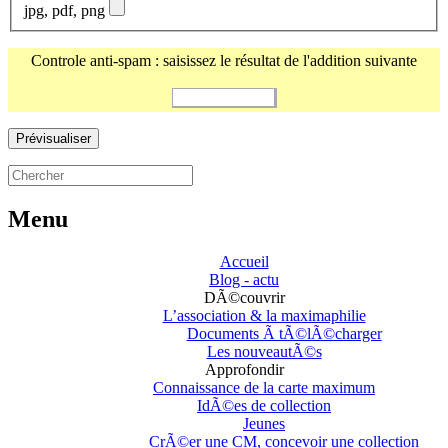
jpg, pdf, png
Controle anti-spam : saisissez le résultat de l'addition suivante
Menu
Accueil
Blog - actu
DÃ©couvrir
L’association & la maximaphilie
Documents Ã tÃ©lÃ©charger
Les nouveautÃ©s
Approfondir
Connaissance de la carte maximum
IdÃ©es de collection
Jeunes
CrÃ©er une CM, concevoir une collection