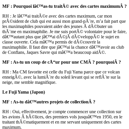
MF : Pourquoi lâ€™as-tu traitÃ© avec des cartes maximumÂ ?
RH : Je lâ€™ai traitÃ©e avec des cartes maximum, car mon
prÃ©sident de club qui est aussi mon grand-pÃ¨re, m’a fait part que
les maximaphiles pouvaient aider des jeunes Ã dÃ©buter un
thÃ¨me en maximaphilie. Je me suis portÃ© volontaire pour le faire,
dâ€™autant plus que jâ€™ai dÃ©jÃ dÃ©veloppÃ© le sujet en
classe ouverte. Cela mâ€™a permis de dÃ©couvrir la
maximaphilie. Il faut dire que jâ€™ai la chance dâ€™avoir au club
de Conflans, Jaques Savre qui mâ€™a beaucoup aidÃ©.
MF : As-tu un coup de cÅ“ur pour une CMÂ ? pourquoiÂ ?
RH : Ma CM favorite est celle du Fuji Yama parce que ce volcan
enneigÃ©, avec la lumiÃ¨re du soleil levant qui se reflÃ¨te sur la
neige, me semble magnifique.
Le Fuji Yama (Japon)
MF : As-tu dâ€™autres projets de collectionÂ ?
RH : Oui, effectivement, je compte commencer une collection sur
les avions Ã hÃ©lices, des premiers vols jusquâ€™en 1950, en le
traitant thÃ©matiquement et en me servant uniquement des cartes
maximum.