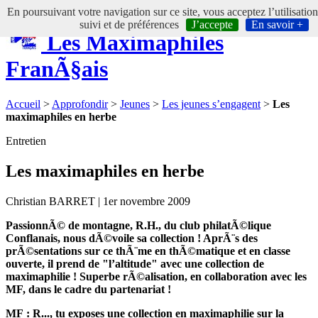
En poursuivant votre navigation sur ce site, vous acceptez l’utilisatio
suivi et de préférences
J’accepte
En savoir +
Les Maximaphiles
FranÃ§ais
Accueil
>
Approfondir
>
Jeunes
>
Les jeunes s’engagent
>
Les
maximaphiles en herbe
Entretien
Les maximaphiles en herbe
Christian BARRET | 1er novembre 2009
PassionnÃ© de montagne, R.H., du club philatÃ©lique
Conflanais, nous dÃ©voile sa collection ! AprÃ¨s des
prÃ©sentations sur ce thÃ¨me en thÃ©matique et en classe
ouverte, il prend de "l’altitude" avec une collection de
maximaphilie ! Superbe rÃ©alisation, en collaboration avec les
MF, dans le cadre du partenariat !
MF : R..., tu exposes une collection en maximaphilie sur la