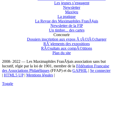
Les jeunes s’engagent
Newsletter
Maxijeu
La pratique
La Revue des Maximaphiles FranÃ§ais
Newsletter de la FIP
Un timbre... des cartes
Concourir
Dossiers inscription aux expos Ã tÃ©lÃ©charger
RÃ¨glements des expositions
RÃ©sultats aux compÃ©titions
Plan du site
2008- 2022 — Les Maximaphiles FranÃ§ais association sans but
lucratif, régie par la loi de 1901, membre de la
Fédération Française
des Associations Philatéliques
(FFAP) et du
GAPHIL
|
Se connecter
|
HTML5 UP
|
Mentions légales
|
Toggle