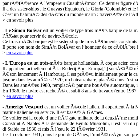
par rÃ©fÃ©rence Ã l’empereur CuauhtÃ©moc. Ce dernier figure d’ail
Il a des sister-ships , le Guayas (Equateur), le Gloria (Colombie) et l
C’est un habituÃ© des dÃ©fis du monde marin : traversÃ©e de l’Atla
> en savoir plus
-
Le Simon Bolivar
est un voilier de type trois-mÃ¢ts barque de la
l’Ã‰tat pour servir de navire-Ã©cole.
Ce trois-mÃ¢ts barque est le sister-ship de trois bÃ¢timents constru
Il porte son nom de SimÃ³n BolÃ­var en l’honneur de ce cÃ©lÃ¨bre 
>
en savoir plus
-
L’Europa
est un trois-mÃ¢ts barque hollandais, Ã coque acier, con
Il appartient actuellement Ã la Rederij Bark Europa[1] sociÃ©tÃ© nÃ
Ã€ son lancement Ã Hambourg, il est prÃ©vu initialement pour le cabo
jusque dans les annÃ©es 1970, un bateau-phare, placÃ© dans l’estuai
Dans les annÃ©es 1980, remplacÃ© par une bouÃ©e automatique, il 
En 1986, le navire est rachetÃ© et subit 8 ans de travaux (entre 198
>
en savoir plus
-
Amerigo Vescpuci
est un voilier Ã©cole italien. Il appartient Ã la 
marine italienne en service. Il est basÃ© Ã GÃªnes.
Ce voilier est la copie d’une frÃ©gate militaire de la deuxiÃ¨me mo
Construit Ã Naples Ã la demande de Benito Mussolini, il est issu du
di Stabia en 1930 et mis Ã l’eau le 22 fÃ©vrier 1931.
Le 15 octobre 1931, dans le port de GÃªnes, l’unitÃ© reÃ§ut son pr