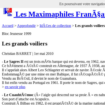
En poursuivant votre navigation
Les Maximaphiles FranÃ§a
Accueil
>
Approfondir
>
IdÃ©es de collection
>
Les grands voiliers
Bloc Jeunesse 1999
Les grands voiliers
Christian BARRET | 1er mai 2010
-
Le Sagres II
est un trois-mÃ¢ts barque qui est devenu, en 1962, na
Ce bÃ¢timent a Ã©tÃ© construit en Allemagne, de 1937 Ã 1938, a
Il s’appelait alors Albert Leo Schlageter et servait de navire Ã©cole 
EndommagÃ© par une mine en mer Baltique, il fut rÃ©cupÃ©rÃ© p
Vendu au BrÃ©sil, il devint le nom de Guanabara.
Il fut enfin vendu au Portugal en 1961. Il porte le nom de Sagres, qu
>
en savoir plus
-
Le CuauhtÃ©moc
(Â« l’aigle qui descend sur sa proie Â » en nahu
Son port d’attache est Acapulco.
Construit Ã Bilbao en 1982, il est propriÃ©tÃ© de la marine national