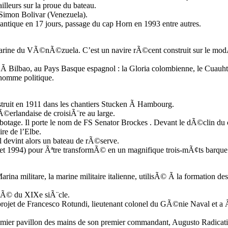
leurs sur la proue du bateau.
e Simon Bolivar (Venezuela).
ntique en 17 jours, passage du cap Horn en 1993 entre autres.
 marine du VÃ©nÃ©zuela. C’est un navire rÃ©cent construit sur le mo
its Ã Bilbao, au Pays Basque espagnol : la Gloria colombienne, le Cua
homme politique.
struit en 1911 dans les chantiers Stucken Ã Hambourg.
©erlandaise de croisiÃ¨re au large.
tage. Il porte le nom de FS Senator Brockes . Devant le dÃ©clin du co
re de l’Elbe.
devint alors un bateau de rÃ©serve.
7 et 1994) pour Ãªtre transformÃ© en un magnifique trois-mÃ¢ts barque 
Marina militare, la marine militaire italienne, utilisÃ© Ã la formation de
itiÃ© du XIXe siÃ¨cle.
 projet de Francesco Rotundi, lieutenant colonel du GÃ©nie Naval et 
emier pavillon des mains de son premier commandant, Augusto Radicati