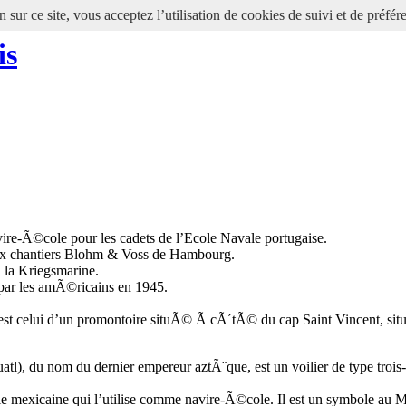
 sur ce site, vous acceptez l’utilisation de cookies de suivi et de préfér
is
vire-Ã©cole pour les cadets de l’Ecole Navale portugaise.
ux chantiers Blohm & Voss de Hambourg.
Ã la Kriegsmarine.
ar les amÃ©ricains en 1945.
i est celui d’un promontoire situÃ© Ã cÃ´tÃ© du cap Saint Vincent, sit
atl), du nom du dernier empereur aztÃ¨que, est un voilier de type troi
e mexicaine qui l’utilise comme navire-Ã©cole. Il est un symbole au M