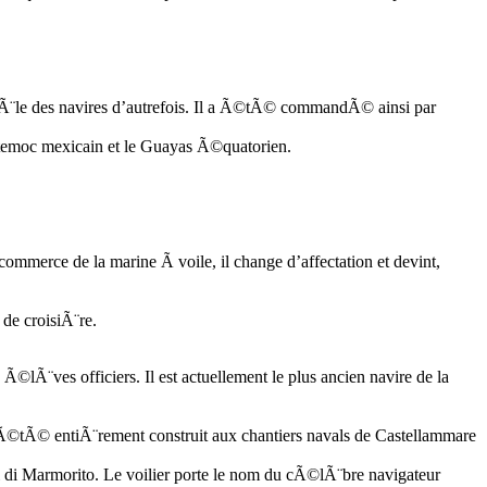
dÃ¨le des navires d’autrefois. Il a Ã©tÃ© commandÃ© ainsi par
uhtemoc mexicain et le Guayas Ã©quatorien.
mmerce de la marine Ã voile, il change d’affectation et devint,
de croisiÃ¨re.
s Ã©lÃ¨ves officiers. Il est actuellement le plus ancien navire de la
a Ã©tÃ© entiÃ¨rement construit aux chantiers navals de Castellammare
 di Marmorito. Le voilier porte le nom du cÃ©lÃ¨bre navigateur