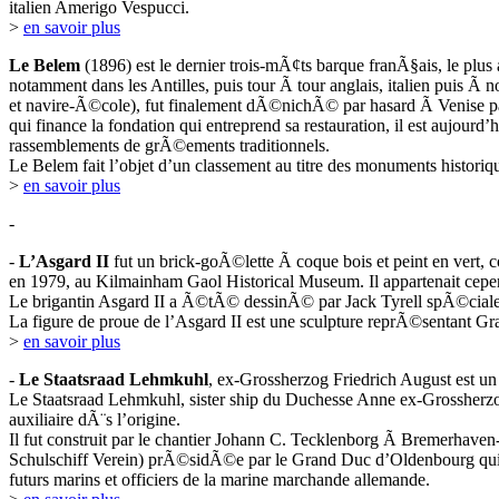
italien Amerigo Vespucci.
>
en savoir plus
Le Belem
(1896) est le dernier trois-mÃ¢ts barque franÃ§ais, le plus
notamment dans les Antilles, puis tour Ã tour anglais, italien puis Ã
et navire-Ã©cole), fut finalement dÃ©nichÃ© par hasard Ã Venise p
qui finance la fondation qui entreprend sa restauration, il est aujour
rassemblements de grÃ©ements traditionnels.
Le Belem fait l’objet d’un classement au titre des monuments histori
>
en savoir plus
-
-
L’Asgard II
fut un brick-goÃ©lette Ã coque bois et peint en vert, 
en 1979, au Kilmainham Gaol Historical Museum. Il appartenait cepe
Le brigantin Asgard II a Ã©tÃ© dessinÃ© par Jack Tyrell spÃ©cialem
La figure de proue de l’Asgard II est une sculpture reprÃ©sentant G
>
en savoir plus
-
Le Staatsraad Lehmkuhl
, ex-Grossherzog Friedrich August est u
Le Staatsraad Lehmkuhl, sister ship du Duchesse Anne ex-Grossher
auxiliaire dÃ¨s l’origine.
Il fut construit par le chantier Johann C. Tecklenborg Ã Bremerhav
Schulschiff Verein) prÃ©sidÃ©e par le Grand Duc d’Oldenbourg qui
futurs marins et officiers de la marine marchande allemande.