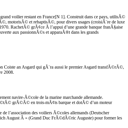
grand voilier restant en France[N 1]. Construit dans ce pays, utilisÃ©
ormÃ©, motorisÃ© et rebaptisÃ©, pour divers usages (croisiÃ¨re de luxe
s 1970. RachetÃ© grÃ¢ce Ã l’appui d’une grande banque franÃ§aise
dÃ©couverte aux passionnÃ©s et apparaÃ®t dans les grands
tion Coiste an Asgard qui gÃ¨ra aussi le premier Asgard transfÃ©rÃ©,
re 2008.
alement navire-Ã©cole de la marine marchande allemande.
ir Ã©tÃ© grÃ©Ã© en trois-mÃ¢ts barque et dotÃ© d’un moteur
 de l’association des voiliers Ã©coles allemands (Deutscher
drich August Â » (Grand Duc FrÃ©dÃ©ric Auguste) pour former les