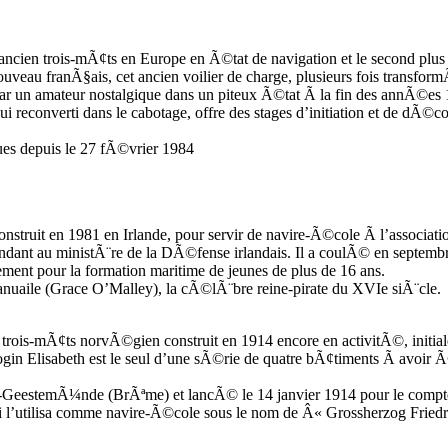
 ancien trois-mÃ¢ts en Europe en Ã©tat de navigation et le second plus 
 nouveau franÃ§ais, cet ancien voilier de charge, plusieurs fois transf
ar un amateur nostalgique dans un piteux Ã©tat Ã la fin des annÃ©e
d’hui reconverti dans le cabotage, offre des stages d’initiation et de 
ques depuis le 27 fÃ©vrier 1984
construit en 1981 en Irlande, pour servir de navire-Ã©cole Ã l’associa
ndant au ministÃ¨re de la DÃ©fense irlandais. Il a coulÃ© en septemb
ent pour la formation maritime de jeunes de plus de 16 ans.
ranuaile (Grace O’Malley), la cÃ©lÃ¨bre reine-pirate du XVIe siÃ¨cle.
n trois-mÃ¢ts norvÃ©gien construit en 1914 encore en activitÃ©, initi
zogin Elisabeth est le seul d’une sÃ©rie de quatre bÃ¢timents Ã avo
en-GeestemÃ¼nde (BrÃªme) et lancÃ© le 14 janvier 1914 pour le compte
 l’utilisa comme navire-Ã©cole sous le nom de Â« Grossherzog Frie