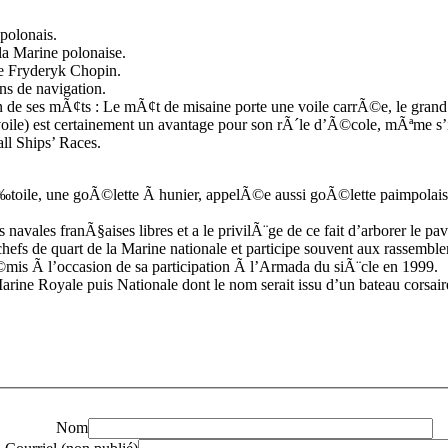
polonais.
a Marine polonaise.
le Fryderyk Chopin.
ns de navigation.
n de ses mÃ¢ts : Le mÃ¢t de misaine porte une voile carrÃ©e, le grand
ile) est certainement un avantage pour son rÃ´le d’Ã©cole, mÃªme s’i
all Ships’ Races.
l’Ã‰toile, une goÃ©lette Ã hunier, appelÃ©e aussi goÃ©lette paimpol
avales franÃ§aises libres et a le privilÃ¨ge de ce fait d’arborer le pav
 chefs de quart de la Marine nationale et participe souvent aux rasse
 Ã l’occasion de sa participation Ã l’Armada du siÃ¨cle en 1999.
arine Royale puis Nationale dont le nom serait issu d’un bateau corsai
Nom