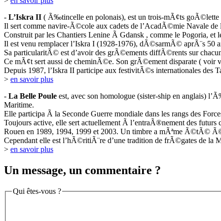
>
en savoir plus
-
L’Iskra II
( Ã‰tincelle en polonais), est un trois-mÃ¢ts goÃ©lette 
Il sert comme navire-Ã©cole aux cadets de l’AcadÃ©mie Navale de l
Construit par les Chantiers Lenine Ã Gdansk , comme le Pogoria, et 
Il est venu remplacer l’Iskra I (1928-1976), dÃ©sarmÃ© aprÃ¨s 50 a
Sa particularitÃ© est d’avoir des grÃ©ements diffÃ©rents sur chacu
Ce mÃ¢t sert aussi de cheminÃ©e. Son grÃ©ement disparate ( voir vo
Depuis 1987, l’Iskra II participe aux festivitÃ©s internationales des T
>
en savoir plus
-
La Belle Poule
est, avec son homologue (sister-ship en anglais) 
Maritime.
Elle participa Ã la Seconde Guerre mondiale dans les rangs des Forces n
Toujours active, elle sert actuellement Ã l’entraÃ®nement des futurs
Rouen en 1989, 1994, 1999 et 2003. Un timbre a mÃªme Ã©tÃ© Ã©mis
Cependant elle est l’hÃ©ritiÃ¨re d’une tradition de frÃ©gates de la M
>
en savoir plus
Un message, un commentaire ?
Qui êtes-vous ?