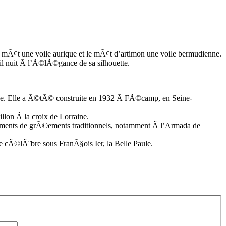
 mÃ¢t une voile aurique et le mÃ¢t d’artimon une voile bermudienne.
l nuit Ã l’Ã©lÃ©gance de sa silhouette.
aise. Elle a Ã©tÃ© construite en 1932 Ã FÃ©camp, en Seine-
illon Ã la croix de Lorraine.
mblements de grÃ©ements traditionnels, notamment Ã l’Armada de
re cÃ©lÃ¨bre sous FranÃ§ois Ier, la Belle Paule.