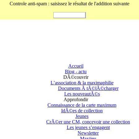
Controle anti-spam : saisissez le résultat de l'addition suivante
Accueil
Blog - actu
DÃ©couvrir
L’association & la maximaphilie
Documents Ã tÃ©lÃ©charger
Les nouveautÃ©s
Approfondir
Connaissance de la carte maximum
IdÃ©es de collection
Jeunes
CrÃ©er une CM, concevoir une collection
Les jeunes s’engagent
Newsletter
Maxijeu