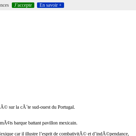
ences
J’accepte
En savoir +
uÃ© sur la cÃ´te sud-ouest du Portugal.
s-mÃ¢ts barque battant pavillon mexicain.
exique car il illustre l’esprit de combativitÃ© et d’indÃ©pendance,