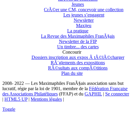
Jeunes
CrÃ©er une CM, concevoir une collection
Les jeunes s’engagent
Newsletter
Maxijeu
La pratique
La Revue des Maximaphiles FranÃ§ais
Newsletter de la FIP
Un timbre... des cartes
Concourir
Dossiers inscription aux expos Ã tÃ©lÃ©charger
RÃ¨glements des expositions
RÃ©sultats aux compÃ©titions
Plan du site
2008- 2022 — Les Maximaphiles FranÃ§ais association sans but
lucratif, régie par la loi de 1901, membre de la
Fédération Française
des Associations Philatéliques
(FFAP) et du
GAPHIL
|
Se connecter
|
HTML5 UP
|
Mentions légales
|
Toggle