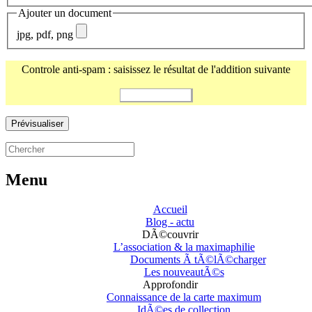
Ajouter un document
jpg, pdf, png
Controle anti-spam : saisissez le résultat de l'addition suivante
Menu
Accueil
Blog - actu
DÃ©couvrir
L’association & la maximaphilie
Documents Ã tÃ©lÃ©charger
Les nouveautÃ©s
Approfondir
Connaissance de la carte maximum
IdÃ©es de collection