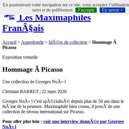
En poursuivant votre navigation sur ce site, vous acceptez l’utilisatio
suivi et de préférences
J’accepte
En savoir +
Les Maximaphiles
FranÃ§ais
Accueil
>
Approfondir
>
IdÃ©es de collection
>
Hommage Ã
Picasso
Exposition virtuelle
Hommage Ã Picasso
Une collection de Georges NoÃ« l
Christian BARRET | 22 mars 2020
Georges NoÃ« l s’est spÃ©cialisÃ© depuis plus de 50 ans dans le
thÃ¨me de la peinture. Maximaphile bien connu, il possÃ¨de une
collection de niveau international sur Picasso.
Pour aller plus loin :
voir une interview donnÃ©e par Georges
NoÃ« l