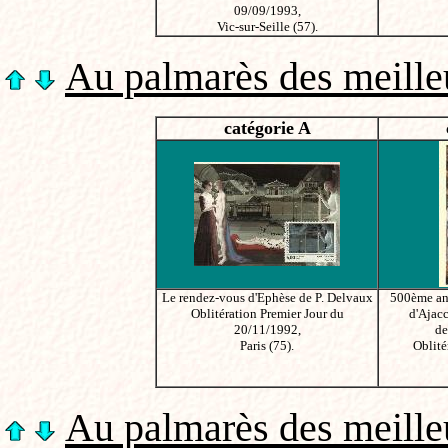
09/09/1993,
Vic-sur-Seille (57).
Au palmarès des meilleu
catégorie A
Le rendez-vous d'Ephèse de P. Delvaux
500ème ann
Oblitération Premier Jour du
d'Ajacc
20/11/1992,
de
Paris (75).
Oblité
Au palmarès des meilleu