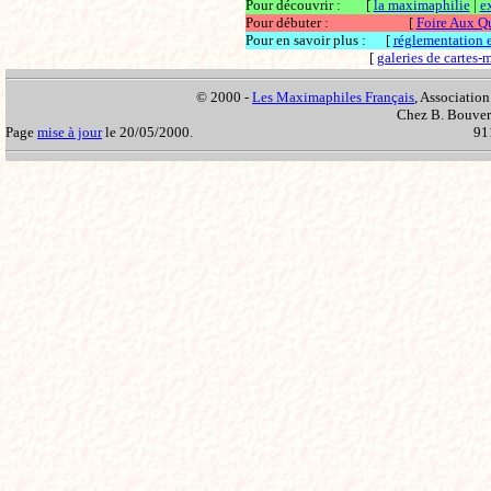
Pour découvrir :
[
la maximaphilie
|
e
Pour débuter :
[
Foire Aux Q
Pour en savoir plus :
[
réglementation et
[
galeries de cartes
© 2000 -
Les Maximaphiles Français
, Association
Chez B. Bouvere
Page
mise à jour
le 20/05/2000.
91