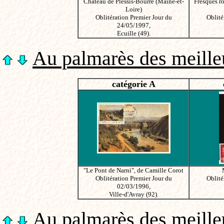
Château de Plessis-Bourré (Maine-et-
Fresques r
Loire)
Oblitération Premier Jour du
Oblité
24/05/1997,
Ecuille (49).
Au palmarès des meilleu
catégorie A
"Le Pont de Narni", de Camille Corot
Oblitération Premier Jour du
Oblité
02/03/1996,
Ville-d'Avray (92).
Au palmarès des meilleu