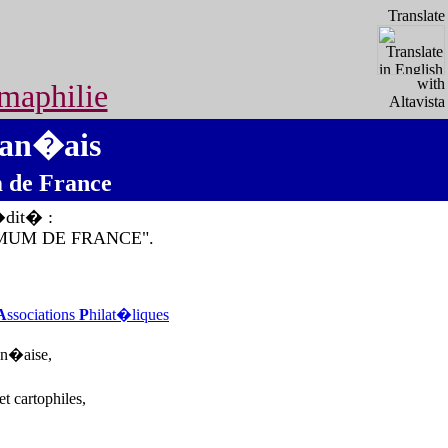
Translate
with
maphilie
Altavista
ran�ais
m de France
dit� :
IMUM DE FRANCE".
A
ssociations
P
hilat�liques
an�aise,
t cartophiles,