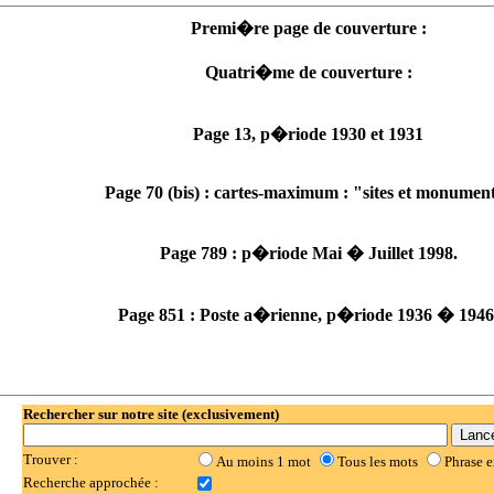
Premi�re page de couverture :
Quatri�me de couverture :
Page 13, p�riode 1930 et 1931
Page 70 (bis) : cartes-maximum : "sites et monumen
Page 789 : p�riode Mai � Juillet 1998.
Page 851 : Poste a�rienne, p�riode 1936 � 1946
Rechercher sur notre site (exclusivement)
Trouver :
Au moins 1 mot
Tous les mots
Phrase e
Recherche approchée :