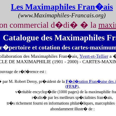
Les Maximaphiles Fran�ais
(www.Maximaphiles-Francais.org)
non commercial d�di� � la
maxi
Catalogue des Maximaphiles F
r�pertoire et cotation des cartes-maximu
collaboration des Maximaphiles Fran�ais,
Yvert-et-Tellier
a �
CLE DE MAXIMAPHILIE (1901 - 2000) - CARTES-MAX
ouvrage de r�f�rence est :
par M. Robert Deroy, pr�sident de la
F
�d�ration
F
ran�aise des
(
FFAP
)
,
v�ritable encyclop�die (1000 pages) de la maximaphilie fr
r�alis� par les meilleurs sp�cialistes fran�ais,
tr�s richement fourni en informations philat�liques, marcophiles e
abondamment illustr� de :