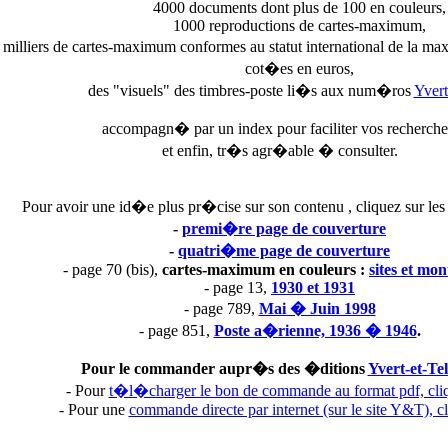
4000 documents dont plus de 100 en couleurs,
1000 reproductions de cartes-maximum,
 milliers de cartes-maximum conformes au statut international de la ma
cot�es en euros,
des "visuels" des timbres-poste li�s aux num�ros
Yvert
accompagn� par un index pour faciliter vos recherche
et enfin, tr�s agr�able � consulter.
Pour avoir une id�e plus pr�cise sur son contenu , cliquez sur les 
-
premi�re page de couverture
-
quatri�me page de couverture
- page 70 (bis),
cartes-maximum en couleurs :
sites et mo
- page 13,
1930 et 1931
- page 789,
Mai � Juin 1998
- page 851,
Poste a�rienne, 1936 � 1946
.
Pour le commander aupr�s des �ditions
Yvert-et-Tel
- Pour
t�l�charger le bon de commande au format pdf, cliq
- Pour une
commande directe par internet (sur le site Y&T), cl