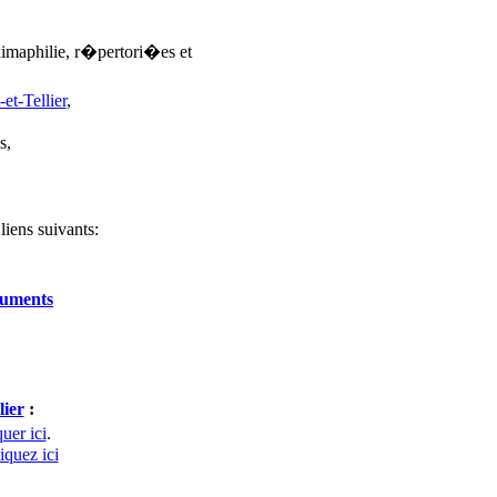
ximaphilie, r�pertori�es et
-et-Tellier
,
s,
liens suivants:
numents
lier
:
uer ici
.
iquez ici