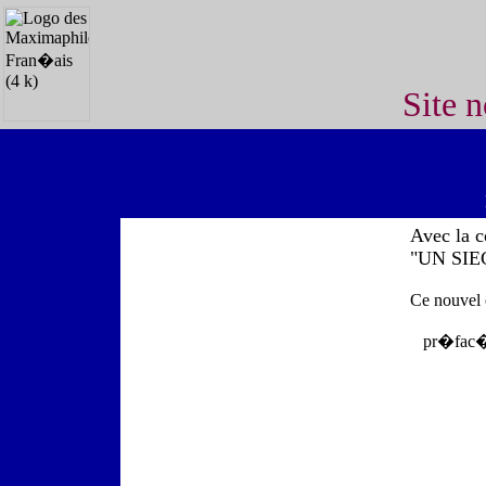
Site 
Avec la 
"UN SIE
Ce nouvel 
pr�fac� 