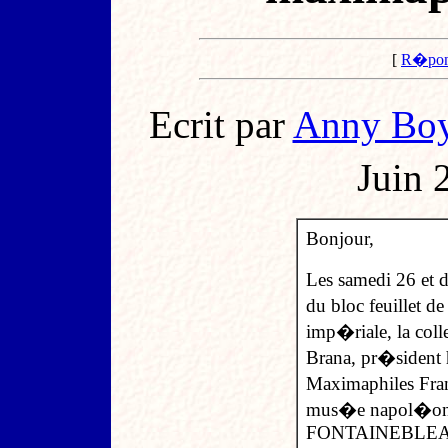
[
R�pon
Ecrit par
Anny Boy
Juin 
Bonjour,
Les samedi 26 et d
du bloc feuillet d
imp�riale, la co
Brana, pr�sident h
Maximaphiles Fra
mus�e napol�oni
FONTAINEBLEAU 