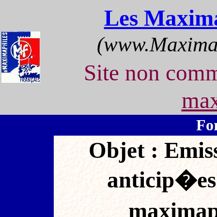
Les Maxima
(www.Maximap
Site non com
max
Fo
Objet : Emiss
anticip�es
maximaph