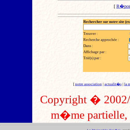
[
R�pon
Rechercher sur notre site (e
Trouver :
Recherche approchée :
Dans :
Affichage par :
Trié(s) par :
[
notre association
|
actualit�s
|
la 
Copyright � 2002/2
m�me partielle, s