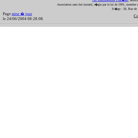
Les Maximaphiles Fran�ais
, assoc
Association sans but lucratif, r�gie par la loi de 1901, membre 
Si�ge : 30, Rue de 
Page
mise � jour
Co
le 24/06/2004 08:28:08.