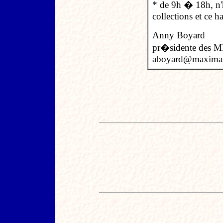
* de 9h � 18h, n'
collections et ce ha
Anny Boyard
pr�sidente des M
aboyard@maximaph