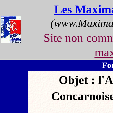
Les Maxima
(www.Maximap
Site non com
max
Fo
Objet : l'
Concarnois