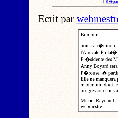
[
R�pon
Ecrit par
webmestr
Bonjour,
pour sa r�union m
l'Amicale Philat�
Pr�sidente des M
Anny Boyard sera 
P�rouse, � partir
Elle ne manquera p
maximum, dont le 
progression consta
Michel Raynaud
webmestre