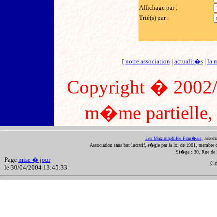
Affichage par :
Trié(s) par :
[
notre association
|
actualit�s
|
la 
Copyright � 2002/2
m�me partielle, s
Les Maximaphiles Fran�ais
, assoc
Association sans but lucratif, r�gie par la loi de 1901, membre 
Si�ge : 30, Rue de 
Page
mise � jour
Co
le 30/04/2004 13:45:33.