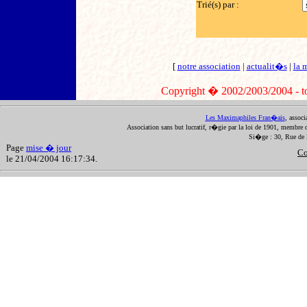
Trié(s) par :
[
notre association
|
actualit�s
|
la 
Copyright � 2002/2003/2004 - tout
Les Maximaphiles Fran�ais
, assoc
Association sans but lucratif, r�gie par la loi de 1901, membre 
Si�ge : 30, Rue de 
Page
mise � jour
Co
le 21/04/2004 16:17:34.