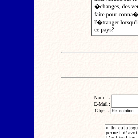
�changes, des ven
faire pour conna�t
l'�tranger lorsqu'
ce pays?
Nom :
E-Mail :
Objet :