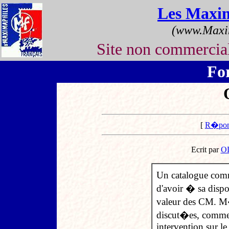
Les Maxi
(www.Maxim
Site non commerci
Fo
[
R�pon
Ecrit par
O
Un catalogue com
d'avoir � sa dispo
valeur des CM. M�
discut�es, comme
intervention sur le