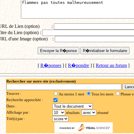
URL de Lien (option) :
itre du Lien (option) :
RL d'une Image (option) :
[
R�ponses
] [
R�pondre
] [
Retour au forum
]
Rechercher sur notre site (exclusivement)
Trouver :
Au moins 1 mot
Tous les mots
Phrase e
Recherche approchée :
Dans :
Affichage par :
résultats
résumé
Trié(s) par :