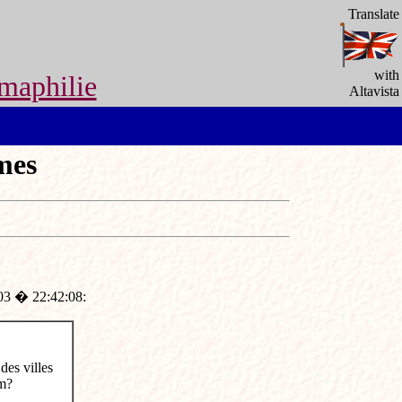
Translate
with
maphilie
Altavista
mes
003 � 22:42:08:
des villes
um?