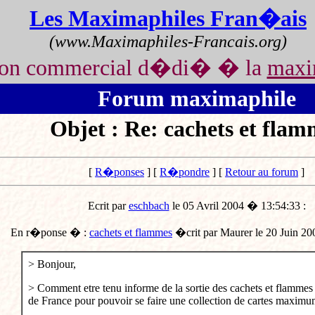
Les Maximaphiles Fran�ais
(www.Maximaphiles-Francais.org)
non commercial d�di� � la
maxi
Forum maximaphile
Objet : Re: cachets et flam
[
R�ponses
] [
R�pondre
] [
Retour au forum
]
Ecrit par
eschbach
le 05 Avril 2004 � 13:54:33 :
En r�ponse � :
cachets et flammes
�crit par Maurer le 20 Juin 2
> Bonjour,
> Comment etre tenu informe de la sortie des cachets et flammes 
de France pour pouvoir se faire une collection de cartes maxim