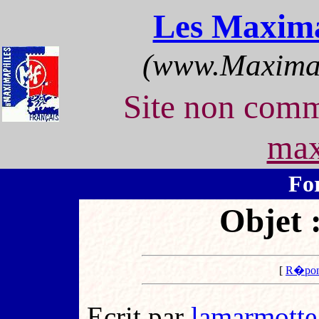
Les Maxima
(www.Maximap
Site non com
max
Fo
Objet :
[
R�pon
Ecrit par
lamarmotte