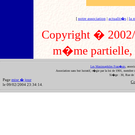
[
notre association
|
actualit�s
|
la 
Copyright � 2002/2
m�me partielle, s
Les Maximaphiles Fran�ais
, assoc
Association sans but lucratif, r�gie par la loi de 1901, membre 
Si�ge : 30, Rue de 
Page
mise � jour
Co
le 09/02/2004 23:34:14.