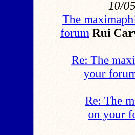
10/05
The maximaphil
forum
Rui Car
Re: The maxi
your foru
Re: The ma
on your 