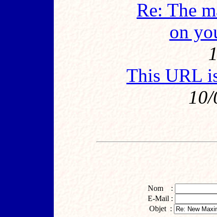
Re: The ma
on yo
1
This URL is
10/
Nom :
E-Mail :
Objet :