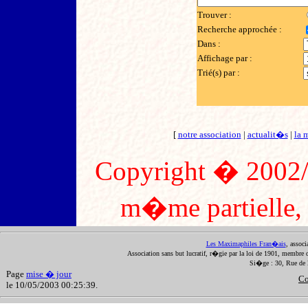
Trouver :
Recherche approchée :
Dans :
Affichage par :
Trié(s) par :
[
notre association
|
actualit�s
|
la 
Copyright � 2002/2
m�me partielle, s
Les Maximaphiles Fran�ais
, assoc
Association sans but lucratif, r�gie par la loi de 1901, membre 
Si�ge : 30, Rue de 
Page
mise � jour
Co
le 10/05/2003 00:25:39.