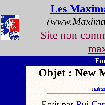
Les Maxima
(www.Maximap
Site non com
max
Fo
Objet : New 
[
R�pon
Ecrit par
Rui Car