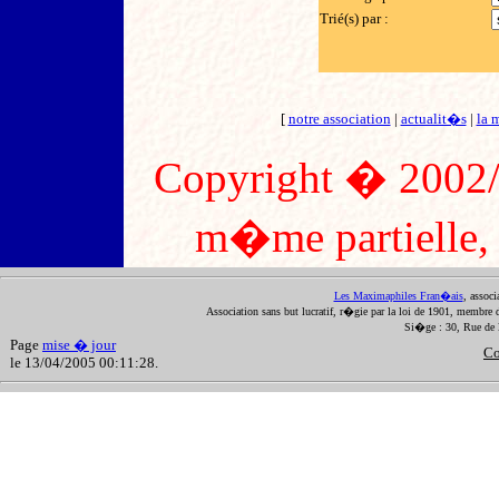
Trié(s) par :
[
notre association
|
actualit�s
|
la 
Copyright � 2002/2
m�me partielle, s
Les Maximaphiles Fran�ais
, assoc
Association sans but lucratif, r�gie par la loi de 1901, membre 
Si�ge : 30, Rue de 
Page
mise � jour
Co
le 13/04/2005 00:11:28.