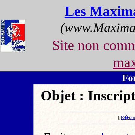
Les Maxima
(www.Maximap
Site non com
max
Fo
Objet : Inscri
[
R�pon