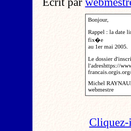
Ecrit par
webmestr
Bonjour,
Rappel : la date 
fix�e
au 1er mai 2005.
Le dossier d'inscr
l'adreshttps://w
francais.orgis.o
Michel RAYNAU
webmestre
Cliquez-