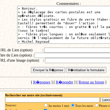
Commentaires :
URL de Lien (option) :
itre du Lien (option) :
RL d'une Image (option) :
[
R�ponses
] [
R�pondre
] [
Retour au forum
]
Rechercher sur notre site (exclusivement)
Trouver :
Au moins 1 mot
Tous les mots
Phrase e