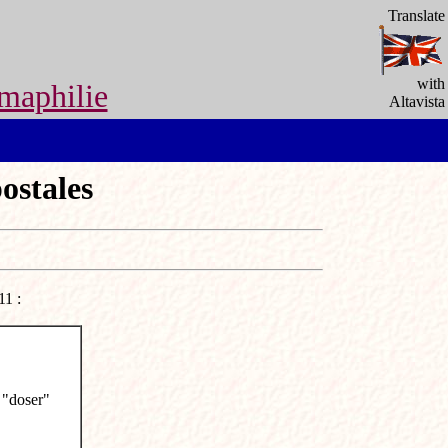
Translate
with
maphilie
Altavista
ostales
11 :
e "doser"