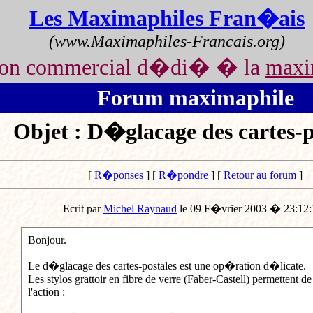
Les Maximaphiles Fran�ais
(www.Maximaphiles-Francais.org)
non commercial d�di� � la
maxi
Forum maximaphile
Objet : D�glacage des cartes-p
[
R�ponses
] [
R�pondre
] [
Retour au forum
]
Ecrit par
Michel Raynaud
le 09 F�vrier 2003 � 23:12:
Bonjour.
Le d�glacage des cartes-postales est une op�ration d�licate.
Les stylos grattoir en fibre de verre (Faber-Castell) permettent d
l'action :