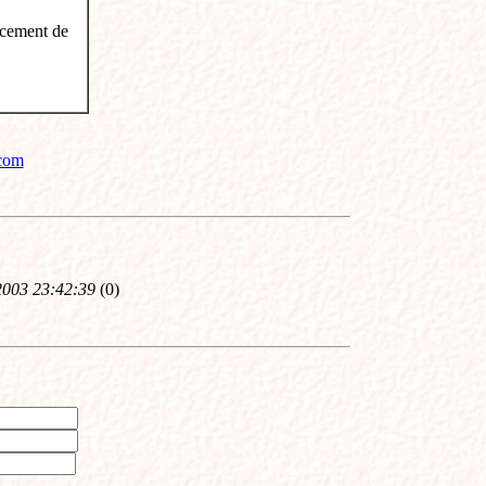
acement de
.com
2003 23:42:39
(
0)