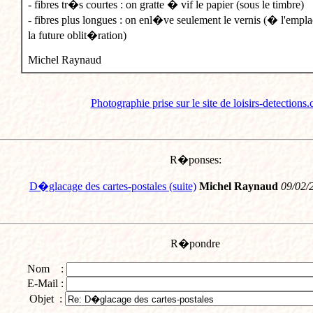
- fibres tr�s courtes : on gratte � vif le papier (sous le timbre)
- fibres plus longues : on enl�ve seulement le vernis (� l'empl
la future oblit�ration)
Michel Raynaud
Photographie prise sur le site de loisirs-detections
R�ponses:
D�glacage des cartes-postales (suite)
Michel Raynaud
09/02/
R�pondre
Nom :
E-Mail :
Objet :