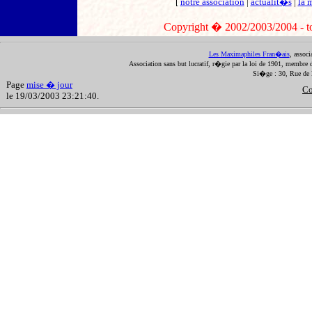
[
notre association
|
actualit�s
|
la 
Copyright � 2002/2003/2004 - tout
Les Maximaphiles Fran�ais
, assoc
Association sans but lucratif, r�gie par la loi de 1901, membre 
Si�ge : 30, Rue de 
Page
mise � jour
Co
le 19/03/2003 23:21:40.