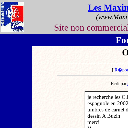
Les Maxi
(www.Maxim
Site non commerci
Fo
O
[
R�pon
Ecrit par
je recherche les C
espagnole en 2002
timbres de carnet 
dessin A Buzin
merci