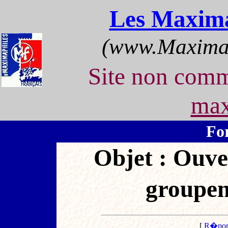
Les Maxima
(www.Maximap
Site non com
max
Fo
Objet : Ouve
groupem
[
R�pon