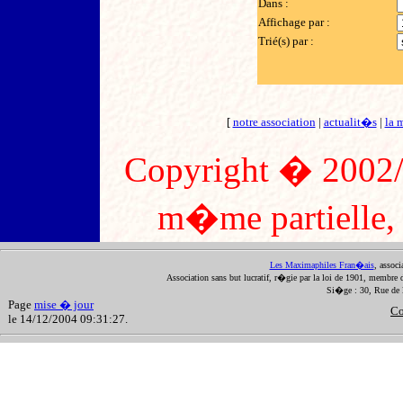
Dans :
Affichage par :
Trié(s) par :
[
notre association
|
actualit�s
|
la 
Copyright � 2002/2
m�me partielle, s
Les Maximaphiles Fran�ais
, assoc
Association sans but lucratif, r�gie par la loi de 1901, membre 
Si�ge : 30, Rue de 
Page
mise � jour
Co
le 14/12/2004 09:31:27.