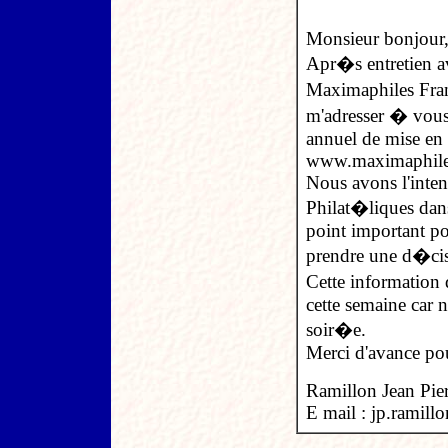
Monsieur bonjour
Apr�s entretien 
Maximaphiles Fran�
m'adresser � vous
annuel de mise en f
www.maximaphiles
Nous avons l'intent
Philat�liques dan
point important po
prendre une d�cis
Cette information 
cette semaine car 
soir�e.
Merci d'avance pou
Ramillon Jean Pier
E mail :
jp.ramill