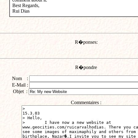
Best Regards,
Rui Dias
R�ponses:
R�pondre
Nom :
E-Mail :
Objet :
Commentaires :