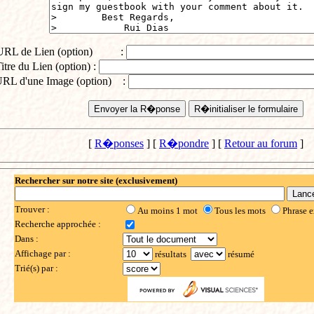
URL de Lien (option) :
itre du Lien (option) :
RL d'une Image (option) :
[
R�ponses
] [
R�pondre
] [
Retour au forum
]
Rechercher sur notre site (exclusivement)
Trouver :
Au moins 1 mot
Tous les mots
Phrase e
Recherche approchée :
Dans :
Affichage par :
résultats
résumé
Trié(s) par :