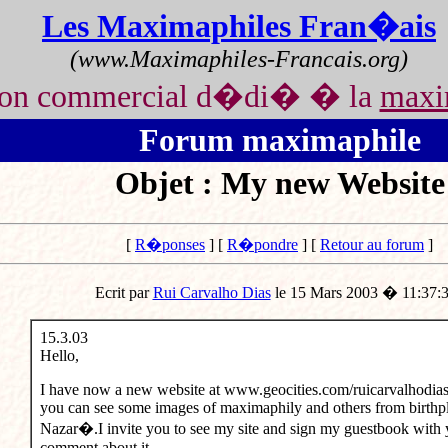
Les Maximaphiles Fran�ais
(www.Maximaphiles-Francais.org)
non commercial d�di� � la
maxi
Forum maximaphile
Objet : My new Website
[
R�ponses
] [
R�pondre
] [
Retour au forum
]
Ecrit par
Rui Carvalho Dias
le 15 Mars 2003 � 11:37:3
15.3.03
Hello,
I have now a new website at www.geocities.com/ruicarvalhodias
you can see some images of maximaphily and others from birthp
Nazar�.I invite you to see my site and sign my guestbook with 
comment about it.