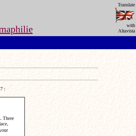
Translate
with
maphilie
Altavista
7 :
. There
lace,
your