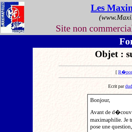
Les Maxi
(www.Maxim
Site non commerci
Fo
Objet : s
[
R�pon
Ecrit par
du
Bonjour,
Avant de d�couvrir
maximaphilie. Je t
pose une question,