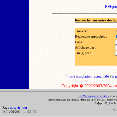
[
R�pon
Rechercher sur notre site (e
Trouver :
Recherche approchée :
Dans :
Affichage par :
Trié(s) par :
[
notre association
|
actualit�s
|
la 
Copyright � 2002/2003/2004 - tout
Les Maximaphiles Fran�ais
, assoc
Association sans but lucratif, r�gie par la loi de 1901, membre 
Si�ge : 30, Rue de 
Page
mise � jour
Co
le 24/09/2004 11:36:00.