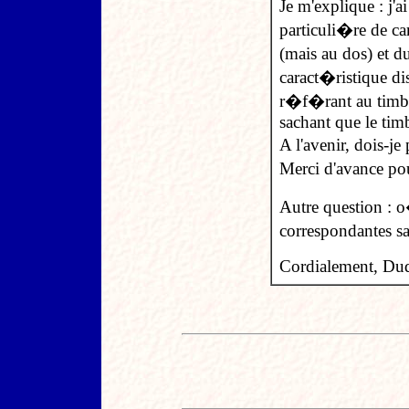
Je m'explique : j
particuli�re de ca
(mais au dos) et du
caract�ristique d
r�f�rant au timbr
sachant que le timb
A l'avenir, dois-je
Merci d'avance po
Autre question : o�
correspondantes s
Cordialement, Du