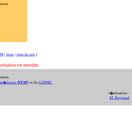
xacte
UM
|
liens
|
plan du site
]
sation est interdite.
ximum.
lat�liques (
FFAP
)
et du
GAPHIL
.
r�alisation :
M. Raynaud