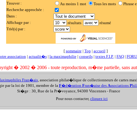
Trouver :
Au moins 1 mot
Tous les mots
Phrase e
Recherche approchée :
Dans :
Affichage par :
résultats
résumé
Trié(s) par :
[
sommaire
|
Top
|
accueil
]
otre association
|
actualit�s
|
la maximaphilie
|
conseils
|
textes F.I.P.
|
FAQ
|
FOR
yright � 2002 � 2006 - toute reproduction, m�me partielle, sans autori
aximaphiles Fran�ais
, association philat�lique de collectionneurs de cartes ma
gie par la loi de 1901, membre de la
F
�d�ration
F
ran�aise des
A
ssociations
P
hi
Si�ge : 30, Rue de la Pr�voyance, 94300 Vincennes - France
Pour nous contacter,
cliquez ici