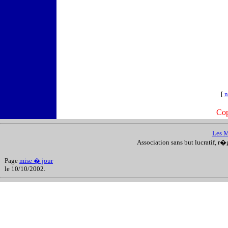
[
n
Cop
Les M
Association sans but lucratif, r�
Page
mise � jour
le 10/10/2002.