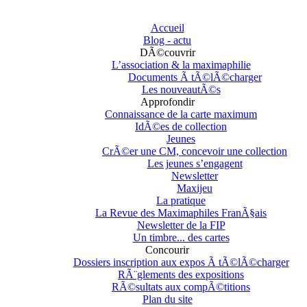
Accueil
Blog - actu
DÃ©couvrir
L’association & la maximaphilie
Documents Ã tÃ©lÃ©charger
Les nouveautÃ©s
Approfondir
Connaissance de la carte maximum
IdÃ©es de collection
Jeunes
CrÃ©er une CM, concevoir une collection
Les jeunes s’engagent
Newsletter
Maxijeu
La pratique
La Revue des Maximaphiles FranÃ§ais
Newsletter de la FIP
Un timbre... des cartes
Concourir
Dossiers inscription aux expos Ã tÃ©lÃ©charger
RÃ¨glements des expositions
RÃ©sultats aux compÃ©titions
Plan du site