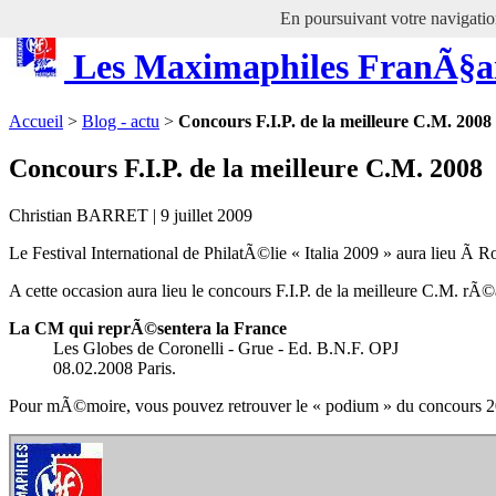
En poursuivant votre navigation
Les Maximaphiles FranÃ§a
Accueil
>
Blog - actu
>
Concours F.I.P. de la meilleure C.M. 2008
Concours F.I.P. de la meilleure C.M. 2008
Christian BARRET | 9 juillet 2009
Le Festival International de PhilatÃ©lie « Italia 2009 » aura lieu Ã
A cette occasion aura lieu le concours F.I.P. de la meilleure C.M. r
La CM qui reprÃ©sentera la France
Les Globes de Coronelli - Grue - Ed. B.N.F. OPJ
08.02.2008 Paris.
Pour mÃ©moire, vous pouvez retrouver le « podium » du concours 