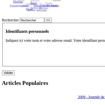
Expos virtuelles
Jeux
Italie
Montagne
Grande-Bretagne
Meilleure CM
Tourisme
Maxifrance
Musique
Newsletter des jeunes
Sport
Personnages célèbres
Sites/Liens
Bulgarie
Russie
Rechercher
Identifiants personnels
Indiquez ici votre nom et votre adresse email. Votre identifiant per
Articles Populaires
2009 - Journée d