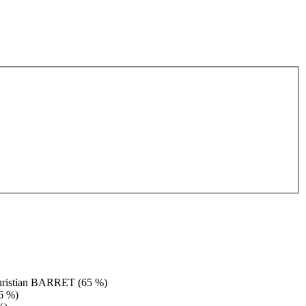
hristian BARRET (65 %)
6 %)