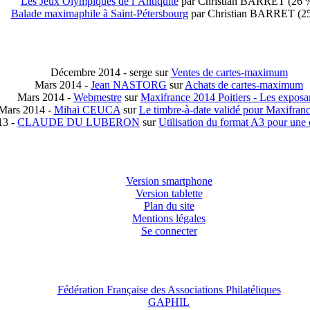
Les Jeux Olympiques de l’Antiquité
par Christian BARRET (26 
Balade maximaphile à Saint-Pétersbourg
par Christian BARRET (2
Décembre 2014 - serge sur
Ventes de cartes-maximum
Mars 2014 -
Jean NASTORG
sur
Achats de cartes-maximum
Mars 2014 -
Webmestre
sur
Maxifrance 2014 Poitiers - Les exposa
Mars 2014 -
Mihai CEUCA
sur
Le timbre-à-date validé pour Maxifran
13 -
CLAUDE DU LUBERON
sur
Utilisation du format A3 pour une
Version smartphone
Version tablette
Plan du site
Mentions légales
Se connecter
Fédération Française des Associations Philatéliques
GAPHIL