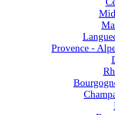
Ce
Mid
Mas
Langued
Provence - Alpe
Rh
Bourgogne
Champa