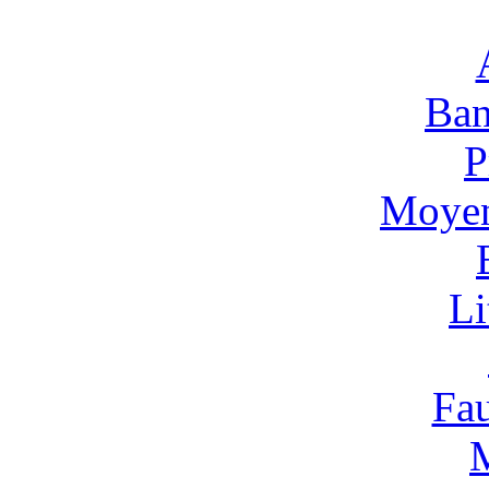
Ban
P
Moyen
Li
Fa