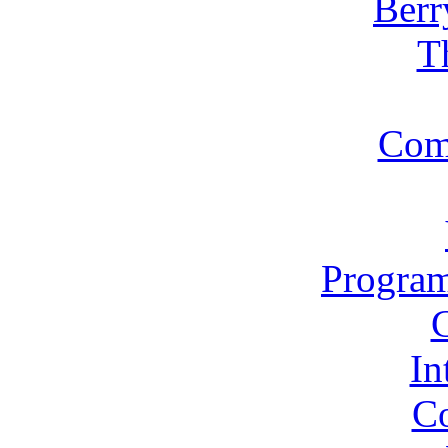
Berr
T
Com
Program
In
Co