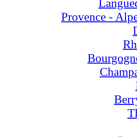
Langued
Provence - Alpe
Rh
Bourgogne
Champa
Berr
T