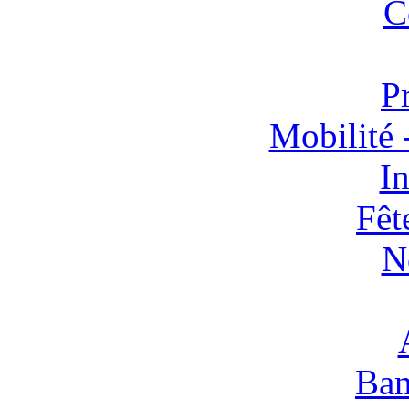
C
P
Mobilité 
In
Fêt
N
Ban