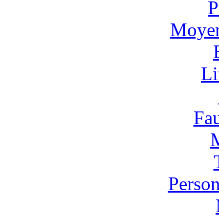
P
Moyen
Li
Fa
Person