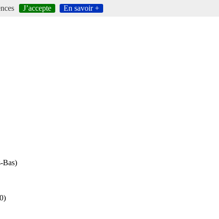
ences
J’accepte
En savoir +
s-Bas)
0)