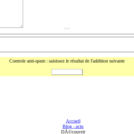
Controle anti-spam : saisissez le résultat de l'addition suivante
Accueil
Blog - actu
DÃ©couvrir