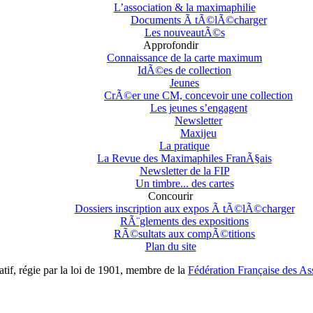
L’association & la maximaphilie
Documents Ã tÃ©lÃ©charger
Les nouveautÃ©s
Approfondir
Connaissance de la carte maximum
IdÃ©es de collection
Jeunes
CrÃ©er une CM, concevoir une collection
Les jeunes s’engagent
Newsletter
Maxijeu
La pratique
La Revue des Maximaphiles FranÃ§ais
Newsletter de la FIP
Un timbre... des cartes
Concourir
Dossiers inscription aux expos Ã tÃ©lÃ©charger
RÃ¨glements des expositions
RÃ©sultats aux compÃ©titions
Plan du site
if, régie par la loi de 1901, membre de la
Fédération Française des Ass