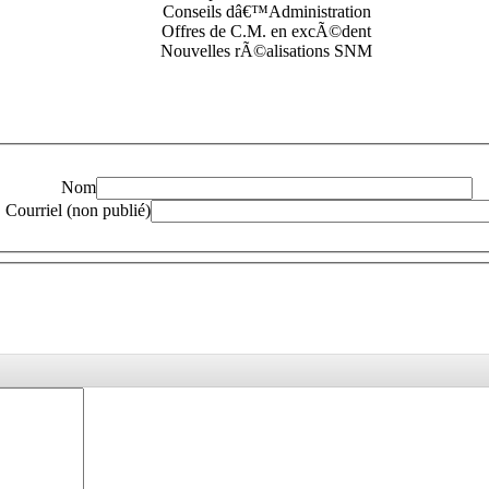
Conseils dâ€™Administration
Offres de C.M. en excÃ©dent
Nouvelles rÃ©alisations SNM
Nom
Courriel (non publié)