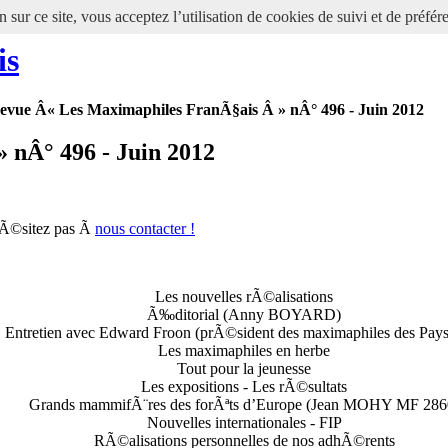
 sur ce site, vous acceptez l’utilisation de cookies de suivi et de préfér
is
evue Â« Les Maximaphiles FranÃ§ais Â » nÂ° 496 - Juin 2012
 nÂ° 496 - Juin 2012
hÃ©sitez pas Ã
nous contacter !
Les nouvelles rÃ©alisations
Ã‰ditorial (Anny BOYARD)
Entretien avec Edward Froon (prÃ©sident des maximaphiles des Pay
Les maximaphiles en herbe
Tout pour la jeunesse
Les expositions - Les rÃ©sultats
Grands mammifÃ¨res des forÃªts d’Europe (Jean MOHY MF 286
Nouvelles internationales - FIP
RÃ©alisations personnelles de nos adhÃ©rents