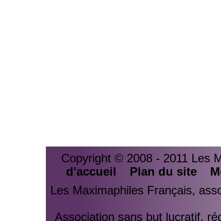
Copyright © 2008 - 2011 Les 
d'accueil
Plan du site
M
Les Maximaphiles Français, assoc
Association sans but lucratif, r