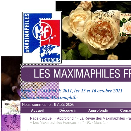
Agenda : VALENCE 2011, les 15 et 16 octobre 2011
Salon national Maximaphile
Nous sommes le :
9 Août 2026
Accueil
Découvrir
Approfondir
Conco
Page d'accueil
»
Approfondir
»
La Revue des Maximaphiles Fra
« Les Maximaphiles Français » n° 491 - Mars (...)