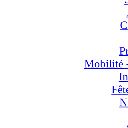
C
P
Mobilité 
In
Fêt
N