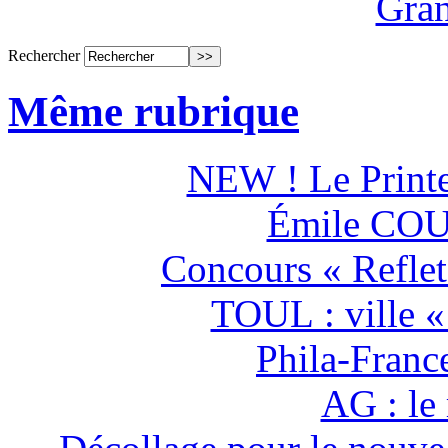
Gran
Rechercher
Même rubrique
NEW ! Le Print
Émile COUB
Concours « Reflets 
TOUL : ville «
Phila-Franc
AG : le 