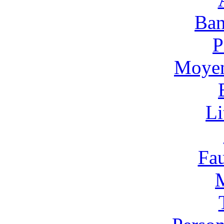
Ban
P
Moyen
Li
Fa