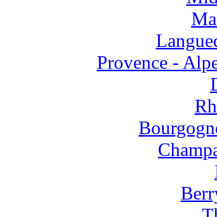
Mas
Langued
Provence - Alpe
Rh
Bourgogne
Champa
Berr
T