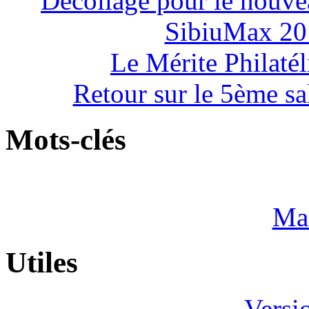
Décollage pour le nouve
SibiuMax 201
Le Mérite Philatél
Retour sur le 5ème s
Mots-clés
Mas
Utiles
Versi