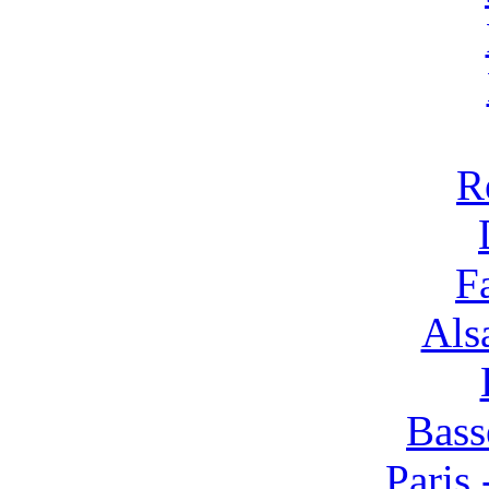
R
F
Alsa
Bass
Paris 