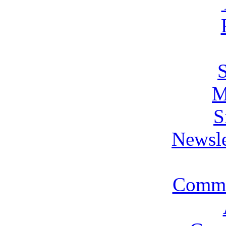
M
S
Newsle
Commi