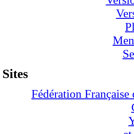
Ver
P
Ment
Se
Sites
Fédération Française 
Y