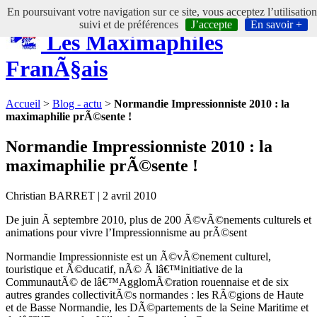
En poursuivant votre navigation sur ce site, vous acceptez l’utilisatio
suivi et de préférences
J’accepte
En savoir +
Les Maximaphiles
FranÃ§ais
Accueil
>
Blog - actu
>
Normandie Impressionniste 2010 : la
maximaphilie prÃ©sente !
Normandie Impressionniste 2010 : la
maximaphilie prÃ©sente !
Christian BARRET | 2 avril 2010
De juin Ã septembre 2010, plus de 200 Ã©vÃ©nements culturels et
animations pour vivre l’Impressionnisme au prÃ©sent
Normandie Impressionniste est un Ã©vÃ©nement culturel,
touristique et Ã©ducatif, nÃ© Ã lâ€™initiative de la
CommunautÃ© de lâ€™AgglomÃ©ration rouennaise et de six
autres grandes collectivitÃ©s normandes : les RÃ©gions de Haute
et de Basse Normandie, les DÃ©partements de la Seine Maritime et