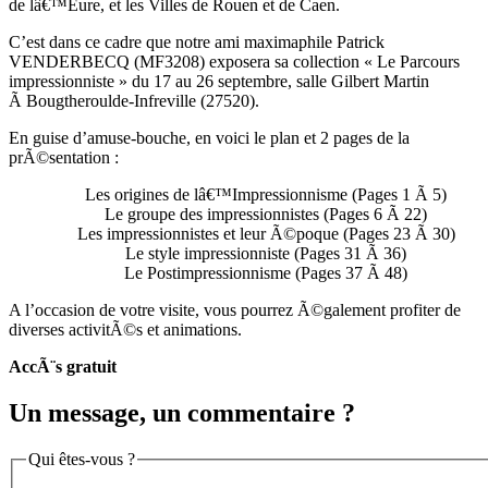
de lâ€™Eure, et les Villes de Rouen et de Caen.
C’est dans ce cadre que notre ami maximaphile Patrick
VENDERBECQ (MF3208) exposera sa collection « Le Parcours
impressionniste » du 17 au 26 septembre, salle Gilbert Martin
Ã Bougtheroulde-Infreville (27520).
En guise d’amuse-bouche, en voici le plan et 2 pages de la
prÃ©sentation :
Les origines de lâ€™Impressionnisme (Pages 1 Ã 5)
Le groupe des impressionnistes (Pages 6 Ã 22)
Les impressionnistes et leur Ã©poque (Pages 23 Ã 30)
Le style impressionniste (Pages 31 Ã 36)
Le Postimpressionnisme (Pages 37 Ã 48)
A l’occasion de votre visite, vous pourrez Ã©galement profiter de
diverses activitÃ©s et animations.
AccÃ¨s gratuit
Un message, un commentaire ?
Qui êtes-vous ?