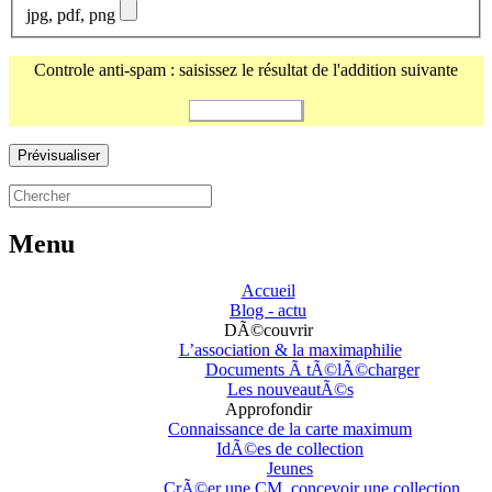
jpg, pdf, png
Controle anti-spam : saisissez le résultat de l'addition suivante
Menu
Accueil
Blog - actu
DÃ©couvrir
L’association & la maximaphilie
Documents Ã tÃ©lÃ©charger
Les nouveautÃ©s
Approfondir
Connaissance de la carte maximum
IdÃ©es de collection
Jeunes
CrÃ©er une CM, concevoir une collection