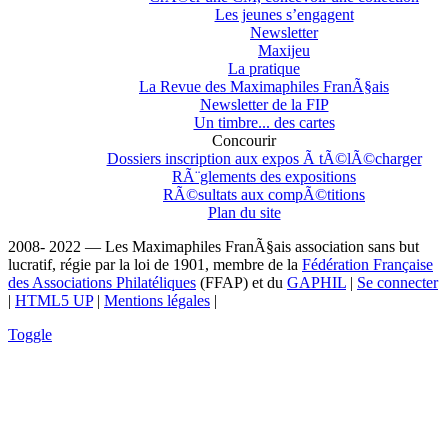
Les jeunes s’engagent
Newsletter
Maxijeu
La pratique
La Revue des Maximaphiles FranÃ§ais
Newsletter de la FIP
Un timbre... des cartes
Concourir
Dossiers inscription aux expos Ã tÃ©lÃ©charger
RÃ¨glements des expositions
RÃ©sultats aux compÃ©titions
Plan du site
2008- 2022 — Les Maximaphiles FranÃ§ais association sans but
lucratif, régie par la loi de 1901, membre de la
Fédération Française
des Associations Philatéliques
(FFAP) et du
GAPHIL
|
Se connecter
|
HTML5 UP
|
Mentions légales
|
Toggle