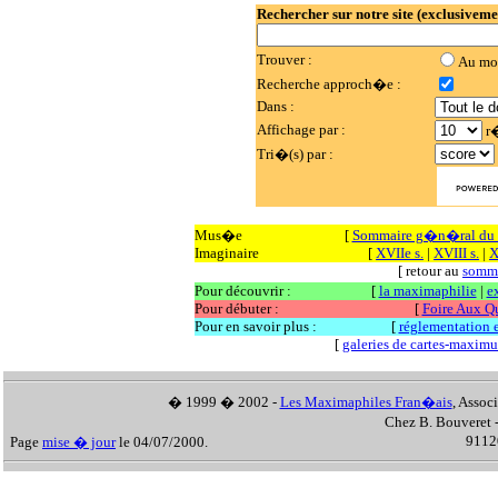
Rechercher sur notre site (exclusiveme
Trouver :
Au mo
Recherche approch�e :
Dans :
Affichage par :
r�
Tri�(s) par :
Mus�e
[
Sommaire g�n�ral d
Imaginaire
[
XVIIe s.
|
XVIII s.
|
X
[ retour au
somm
Pour découvrir :
[
la maximaphilie
|
e
Pour débuter :
[
Foire Aux Q
Pour en savoir plus :
[
réglementation et
[
galeries de cartes-maxim
� 1999 � 2002 -
Les Maximaphiles Fran�ais
, Assoc
Chez B. Bouveret 
91120
Page
mise � jour
le 04/07/2000.