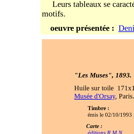
Leurs tableaux se caractér
motifs.
oeuvre présentée :
Den
"Les Muses", 1893.
Huile sur toile 171x
Musée d'Orsay
, Paris
Timbre :
émis le 02/10/1993 ;
Carte :
éditions R.M.N.
.