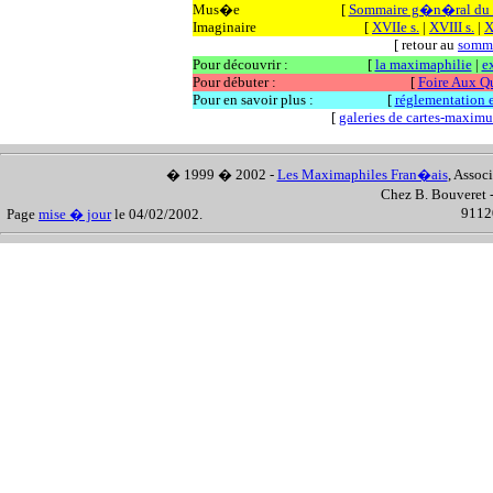
Mus�e
[
Sommaire g�n�ral d
Imaginaire
[
XVIIe s.
|
XVIII s.
|
X
[ retour au
somm
Pour découvrir :
[
la maximaphilie
|
e
Pour débuter :
[
Foire Aux Q
Pour en savoir plus :
[
réglementation et
[
galeries de cartes-maxim
� 1999 � 2002 -
Les Maximaphiles Fran�ais
, Assoc
Chez B. Bouveret 
91120
Page
mise � jour
le 04/02/2002.