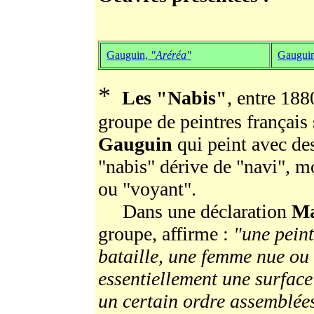
Gauguin,
"Aréréa"
Gaugui
*
Les "Nabis"
, entre 188
groupe de peintres français 
Gauguin
qui peint avec de
"nabis" dérive de "navi", m
ou "voyant".
Dans une déclaration
Ma
groupe, affirme :
"une peint
bataille, une femme nue ou
essentiellement une surface
un certain ordre assemblée