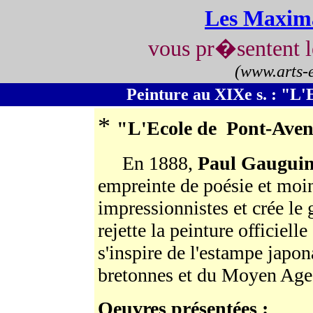
Les Maxim
vous pr�sentent 
(www.arts-
Peinture au XIXe s. : "L'
*
"
L'Ecole de Pont-Ave
En 1888,
Paul Gaugui
empreinte de poésie et moins
impressionnistes et crée le
rejette la peinture officiell
s'inspire de l'estampe japon
bretonnes et du Moyen Age
Oeuvres présentées :