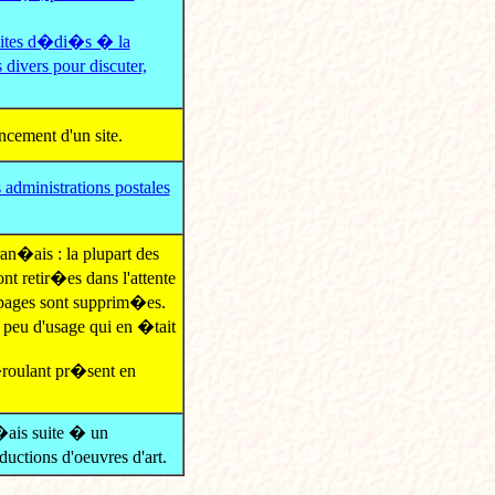
sites d�di�s � la
s divers pour discuter,
ncement d'un site.
s administrations postales
n�ais : la plupart des
t retir�es dans l'attente
 pages sont supprim�es.
eu d'usage qui en �tait
�roulant pr�sent en
�ais suite � un
ductions d'oeuvres d'art.