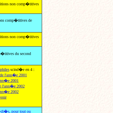
itions non comp�titives
ns comp�titives de
itions non comp�titives
�titives du second
philes
scind�e en 4 :
de l'ann�e 2001
l'ann�e 2001
de l'ann�e 2002
l'ann�e 2002
enir
�di�s, pour tout ou