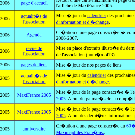
Retour d'une carte-maximum en page d'acc
/2006
page d'accueil
l'affiche de MaxiFrance 2005.
Mise � jour du
calendrier
des prochaine
actualit�s de
/2006
l'association
d'information et d'�change
.
Cr�ation d'une page consacr�e � vot
/2006
Agenda
2006-2007.
Mise en place d'extraits illustr�s du de
revue de
/2006
l'association
de l'association (num�ro 473).
/2006
pages de liens
Mise � jour de nos pages de liens.
Mise � jour du
calendrier
des prochaine
actualit�s de
/2005
l'association
d'information et d'�change
.
Mise � jour de la page consacr�e � l'e
/2005
MaxiFrance 2005
2005
. Ajout du palmar�s de la comp�tit
Mise � jour de la page consacr�e � l'e
/2005
MaxiFrance 2005
2005
. Ajout des derni�res informations p
Cr�ation d'une page consacr�e au
60�m
/2005
anniversaire
Maximaphiles Fran�ais.
.