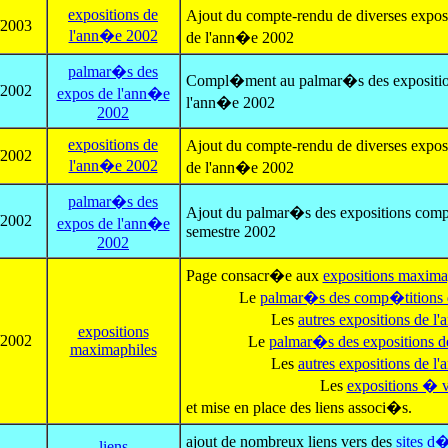
expositions de
Ajout du compte-rendu de diverses expos
/2003
l'ann�e 2002
de l'ann�e 2002
palmar�s des
Compl�ment au palmar�s des expositio
/2002
expos de l'ann�e
l'ann�e 2002
2002
expositions de
Ajout du compte-rendu de diverses expos
/2002
l'ann�e 2002
de l'ann�e 2002
palmar�s des
Ajout du palmar�s des expositions comp
/2002
expos de l'ann�e
semestre 2002
2002
Page consacr�e aux
expositions maxima
Le
palmar�s des comp�titions 
Les
autres expositions de 
expositions
/2002
Le
palmar�s des expositions 
maximaphiles
Les
autres expositions de 
Les
expositions � v
et mise en place des liens associ�s.
ajout de nombreux liens vers des
sites d
liens