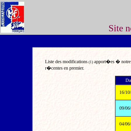
Site 
Liste des modifications
apport�es � notre 
(1)
r�centes en premier.
Da
16/10
09/06
04/06