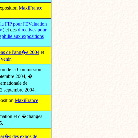
xposition
MaxiFrance
 FIP pour l'EValuation
EV)
et des
directives pour
aphilie aux expositions
ons de l'ann�e 2004
et
 venir
.
on de la Commission
eptembre 2004, �
ternationale de
 2 septembre 2004.
osition
MaxiFrance
rmation et d'�changes
5.
ar�s des expos de