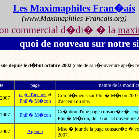
Les Maximaphiles Fran�ais
(www.Maximaphiles-Francais.org)
non commercial d�di� � la
maxi
quoi de nouveau sur notre si
site
depuis le d�but octobre 2002
(date de sa r�ouverture apr�s refo
te
page
nature de la modific
page d'accueil
et
Compl�ments sur Phil'� M�con 2007 et 
/2007
Phil'� M�con
d'acceuil du site.
Cr�ation d'une page consacr�e � l'expo
/2007
Phil'� M�con
Phil'� M�con, du 16 au 18 novembre 2
Mise � jour de la page consacr�e � vo
/2007
Agenda
2007.