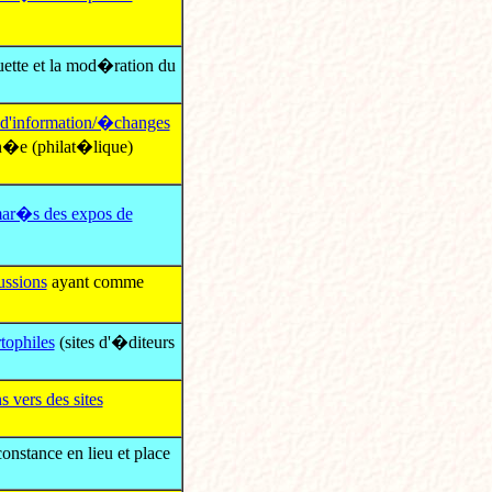
uette et la mod�ration du
 d'information/�changes
nn�e (philat�lique)
ar�s des expos de
ussions
ayant comme
rtophiles
(sites d'�diteurs
ns vers des sites
onstance en lieu et place