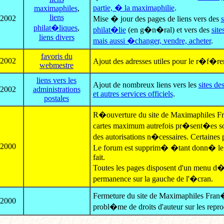
partie, � la maximaphilie
.
maximaphiles
,
liens
/2002
Mise � jour des pages de liens vers des
philat�liques
,
philat�lie
(en g�n�ral) et vers des
site
liens divers
mais aussi �changer, vendre, acheter
.
favoris du
/2002
Ajout des adresses utiles pour le r�f�re
webmestre
liens vers les
Ajout de nombreux liens vers les
sites de
/2002
administrations
et autres services officiels
.
postales
R�ouverture du site de Maximaphiles Fra
cartes maximum autrefois pr�sent�es son
des autorisations n�cessaires. Certaines
/2000
Le forum est supprim� �tant donn� le p
fait.
Toutes les pages disposent d'un menu d
permanence sur la gauche de l'�cran.
Fermeture du site de Maximaphiles Fran
/2000
probl�me de droits d'auteur sur les repro