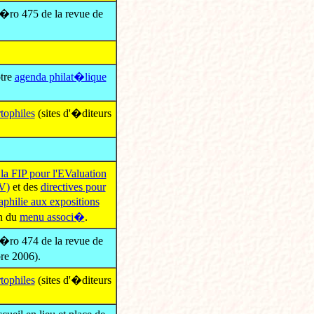
m�ro 475 de la revue de
.
tre
agenda philat�lique
rtophiles
(sites d'�diteurs
 FIP pour l'EValuation
EV)
et des
directives pour
aphilie aux expositions
on du
menu associ�
.
m�ro 474 de la revue de
re 2006).
rtophiles
(sites d'�diteurs