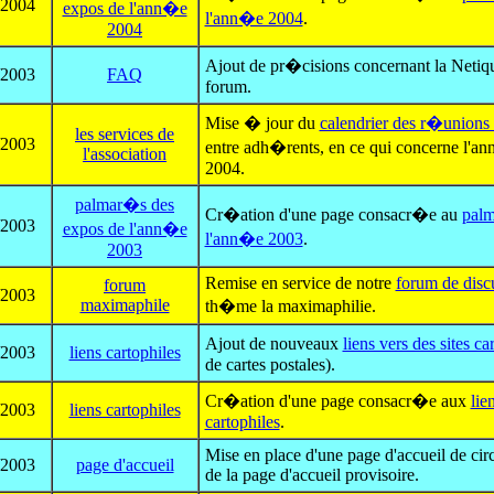
/2004
expos de l'ann�e
l'ann�e 2004
.
2004
Ajout de pr�cisions concernant la Netiq
/2003
FAQ
forum.
Mise � jour du
calendrier des r�unions
les services de
/2003
entre adh�rents, en ce qui concerne l'a
l'association
2004.
palmar�s des
Cr�ation d'une page consacr�e au
palm
/2003
expos de l'ann�e
l'ann�e 2003
.
2003
Remise en service de notre
forum de disc
forum
/2003
maximaphile
th�me la maximaphilie.
Ajout de nouveaux
liens vers des sites ca
/2003
liens cartophiles
de cartes postales).
Cr�ation d'une page consacr�e aux
lie
/2003
liens cartophiles
cartophiles
.
Mise en place d'une page d'accueil de circ
/2003
page d'accueil
de la page d'accueil provisoire.