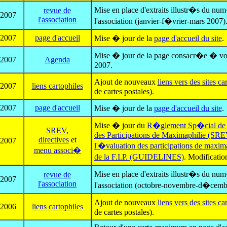
Mise en place d'extraits illustr�s du nu
revue de
/2007
l'association
l'association (janvier-f�vrier-mars 2007)
/2007
page d'accueil
Mise � jour de la
page d'accueil du site
.
Mise � jour de la page consacr�e � vo
/2007
Agenda
2007.
Ajout de nouveaux
liens vers des sites ca
/2007
liens cartophiles
de cartes postales).
/2007
page d'accueil
Mise � jour de la
page d'accueil du site
.
Mise � jour du
R�glement Sp�cial de la
SREV
,
des Participations de Maximaphilie (SR
directives
et
/2007
l'�valuation des participations de maxim
menu associ�
de la F.I.P. (GUIDELINES)
. Modificati
Mise en place d'extraits illustr�s du nu
revue de
/2007
l'association
l'association (octobre-novembre-d�cemb
Ajout de nouveaux
liens vers des sites ca
/2006
liens cartophiles
de cartes postales).