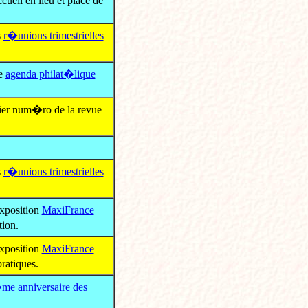
ueil en lieu et place de
s
r�unions trimestrielles
re
agenda philat�lique
rnier num�ro de la revue
s
r�unions trimestrielles
xposition
MaxiFrance
ion.
xposition
MaxiFrance
ratiques.
e anniversaire des