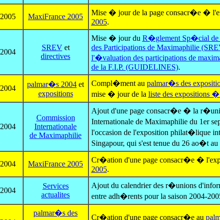
Mise � jour de la page consacr�e � l'e
/2005
MaxiFrance 2005
2005
.
Mise � jour du
R�glement Sp�cial de la
SREV
et
des Participations de Maximaphilie (SR
/2004
directives
l'�valuation des participations de maxim
de la F.I.P. (GUIDELINES)
.
Compl�ment au
palmar�s des expositi
palmar�s 2004
et
/2004
expositions
mise � jour de la
liste des expositions �
Ajout d'une page consacr�e � la r�uni
Commission
Internationale de Maximaphilie du 1er s
/2004
Internationale
l'occasion de l'exposition philat�lique in
de Maximaphilie
Singapour, qui s'est tenue du 26 ao�t au
Cr�ation d'une page consacr�e � l'exp
/2004
MaxiFrance 2005
2005
.
Ajout du calendrier des r�unions d'info
Services
/2004
actualites
entre adh�rents pour la saison 2004-200
palmar�s des
Cr�ation d'une page consacr�e au
palm