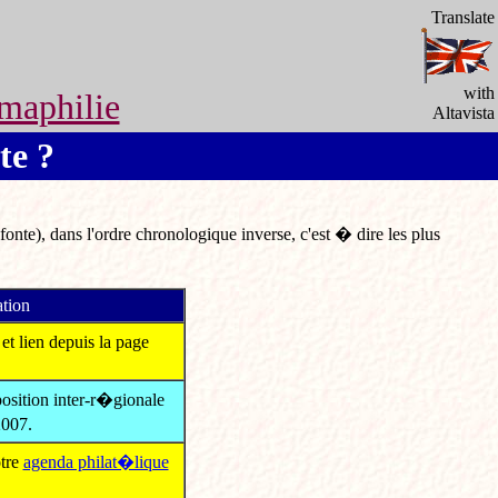
Translate
with
maphilie
Altavista
te ?
nte), dans l'ordre chronologique inverse, c'est � dire les plus
ation
lien depuis la page
sition inter-r�gionale
007.
tre
agenda philat�lique