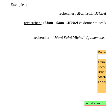
Exemples :
rechercher :
Mont Saint Michel
rechercher :
+Mont +Saint +Michel
va donner toutes l
rechercher :
"Mont Saint Michel"
(guillements
Recher
Trouv
Reche
Dans 
Affich
Trié(s)
Pour découvrir :