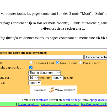
va donner toutes les pages contenant l'un des 3 mots "Mont", "Saint" 
es pages contenant � la fois les mots "Mont", "Saint" et "Michel", s
r�sultat de la recherche ...
 imp�ratifs)
va donner toutes les pages contenant au moins une r�f�
cher sur notre site (exclusivement)
er :
Au moins 1 mot
Tous les mots
Phrase exacte
rche approchée :
:
age par :
résultats
résumé
 par :
[ retour au
sommaire
| retour en
début de page
| retour
page d'accue
[
la maximaphilie
|
exemples de cartes-maximum
|
les Maximaphiles F