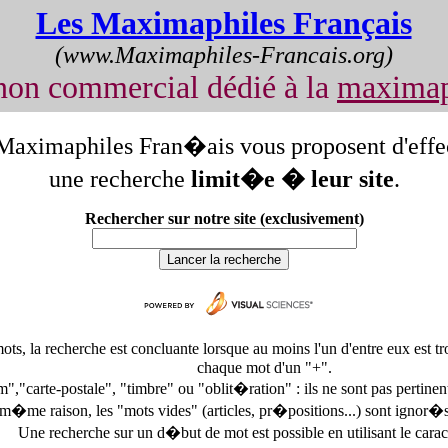
Les Maximaphiles Français
(www.Maximaphiles-Francais.org)
non commercial dédié à la
maximap
Maximaphiles Fran�ais vous proposent d'effe
une recherche
limit�e � leur site
.
Rechercher sur notre site (exclusivement)
 mots, la recherche est concluante lorsque au moins l'un d'entre eux e
chaque mot d'un "+".
","carte-postale", "timbre" ou "oblit�ration" : ils ne sont pas pertinent
 m�me raison, les "mots vides" (articles, pr�positions...) sont ignor�s
Une recherche sur un d�but de mot est possible en utilisant le cara