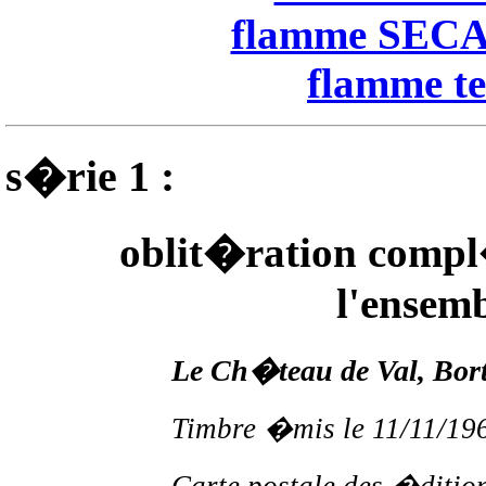
flamme SECAP
flamme te
s�rie 1 :
oblit�ration compl
l'ensemb
Le Ch�teau de Val, Bort
Timbre �mis le 11/11/19