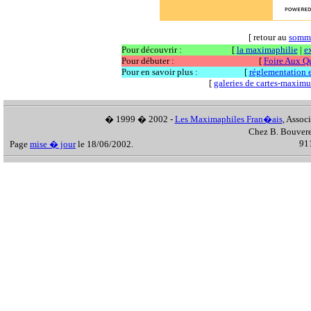
[ retour au
somm
Pour découvrir :
[
la maximaphilie
|
e
Pour débuter :
[
Foire Aux Q
Pour en savoir plus :
[
réglementation et
[
galeries de cartes-maxim
� 1999 � 2002 -
Les Maximaphiles Fran�ais
, Assoc
Chez B. Bouvere
911
Page
mise � jour
le 18/06/2002.