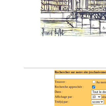
Rechercher sur notre site (exclusiveme
Trouver :
Au moi
Recherche approchée :
Dans :
Affichage par :
rés
Trié(s) par :