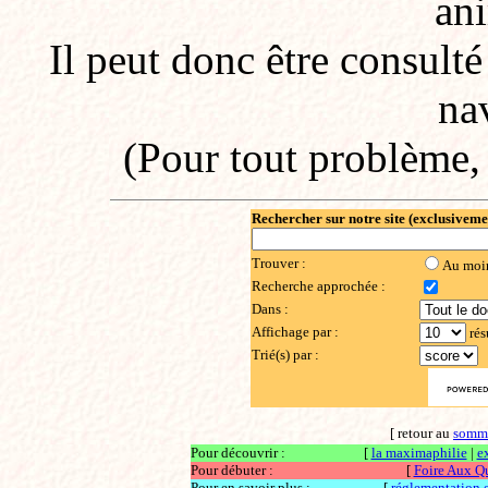
an
Il peut donc être consulté
na
(Pour tout problème
Rechercher sur notre site (exclusiveme
Trouver :
Au moi
Recherche approchée :
Dans :
Affichage par :
rés
Trié(s) par :
[ retour au
somm
Pour découvrir :
[
la maximaphilie
|
e
Pour débuter :
[
Foire Aux Q
Pour en savoir plus :
[
réglementation et