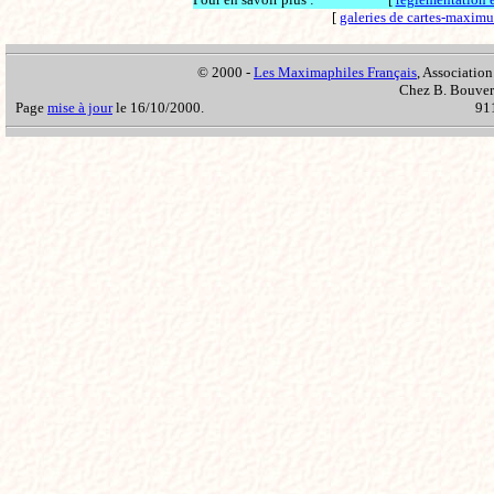
[
galeries de cartes-maxim
© 2000 -
Les Maximaphiles Français
, Association
Chez B. Bouvere
Page
mise à jour
le 16/10/2000.
911